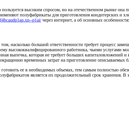
пользуется высоким спросом, но на отечественном рынке она по
применяют полуфабрикаты для приготовления кондитерских и хл
gf4bcaudp1ap.xn--p1ai/
через интернет, а об основных особенностя
том, насколько большой ответственности требует процесс замеш
нему высококвалифицированного работника, чьими услугами може
ная выпечка, которая не требует больших капиталовложений и вс
 сокращению временных затрат на приготовление описываемых б
готовить ее в необходимых объемах, тем самым полностью обезо
фабрикатов является их продолжительный срок хранения. В за