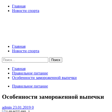
Перейти
Главная
к
Новости спорта
содержимому
Сайт о спорте и здоровом образе жизни
Спорт, фитнес, тренировки, правильное питание, ЗОЖ, позити
Основное
Сайт о спорте и здоровом образе жизни
меню
Главная
Новости спорта
Найти:
Главная
Правильное питание
Особенности замороженной выпечки
Правильное питание
Особенности замороженной выпечки
admin
23.01.2019
0