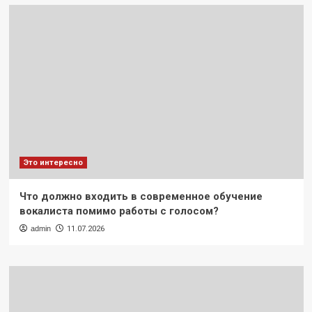
Это интересно
Что должно входить в современное обучение
вокалиста помимо работы с голосом?
admin
11.07.2026