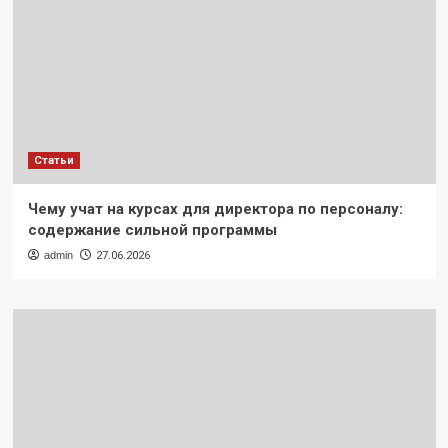
Статьи
Чему учат на курсах для директора по персоналу:
содержание сильной программы
admin
27.06.2026