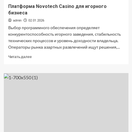
Платформа Novotech Casino для игорного
бизнеса
admin
02.01.2026
Выбор программного обеспечения определяет
конкурентоспособность игорного заведения, стабильность
технических процессов и уровень доходности владельца.
Операторы рынка азартных развлечений ищут решения,...
Прочитать
Читать далее
больше
о
Платформа
Novotech
Casino
для
игорного
бизнеса