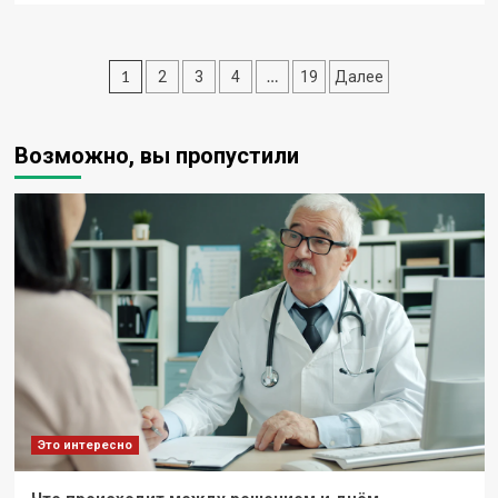
о
Командировка
в
Пагинация
1
…
2
3
4
19
Далее
Петербург
и
записей
проживание
в
Возможно, вы пропустили
«Орбите»
Это интересно