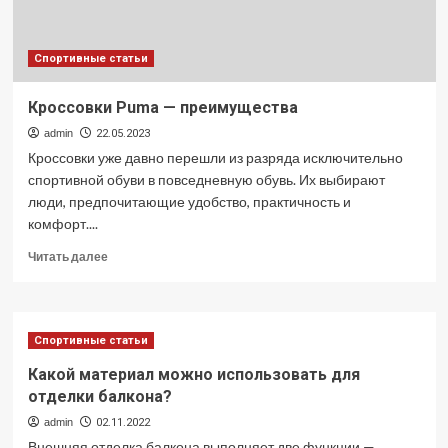
Спортивные статьи
Кроссовки Puma — преимущества
admin
22.05.2023
Кроссовки уже давно перешли из разряда исключительно
спортивной обуви в повседневную обувь. Их выбирают
люди, предпочитающие удобство, практичность и
комфорт....
Прочитать
Читать далее
больше
о
Кроссовки
Puma
Спортивные статьи
—
преимущества
Какой материал можно использовать для
отделки балкона?
admin
02.11.2022
Внешняя отделка балкона выполняет две функции —