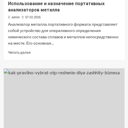
Использование и назначение портативных
анализаторов металла
admin
07.02.2026
Анализатор металла портативного формата представляет
собой устройство для оперативного определения
химического состава сплавов и металлов непосредственно
на месте. Его основная...
Прочитать
Читать далее
больше
о
Использование
и
назначение
портативных
анализаторов
металла