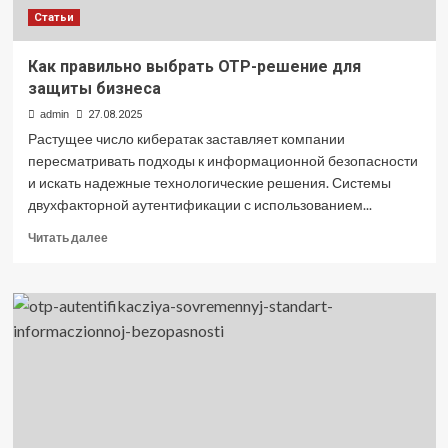
Статьи
Как правильно выбрать OTP-решение для
защиты бизнеса
admin
27.08.2025
Растущее число кибератак заставляет компании
пересматривать подходы к информационной безопасности
и искать надежные технологические решения. Системы
двухфакторной аутентификации с использованием...
Прочитать
Читать далее
больше
о
Как
правильно
выбрать
OTP-
решение
для
защиты
бизнеса