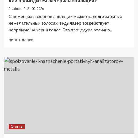
Как проводится лазерная эпиляция?
admin
21.02.2026
С помощью лазерной эпиляции можно надолго забыть о
нежелательных волосах, ведь лазер воздействует
напрямую на корни волос. Эта процедура отлично...
Прочитать
Читать далее
больше
о
Как
проводится
лазерная
эпиляция?
Статьи