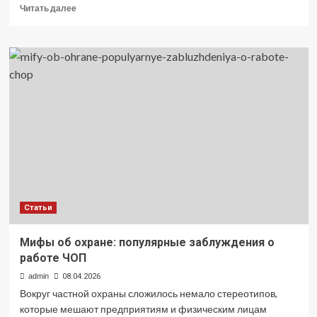
Прочитать
Читать далее
больше
о
Как
правильно
сочетать
двери
с
офисной
мебелью
и
отделкой
Статьи
Мифы об охране: популярные заблуждения о
работе ЧОП
admin
08.04.2026
Вокруг частной охраны сложилось немало стереотипов,
которые мешают предприятиям и физическим лицам