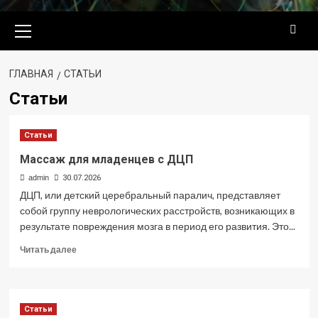
Основное
меню
ГЛАВНАЯ
СТАТЬИ
Статьи
Статьи
Массаж для младенцев с ДЦП
admin
30.07.2026
ДЦП, или детский церебральный паралич, представляет
собой группу неврологических расстройств, возникающих в
результате повреждения мозга в период его развития. Это...
Прочитать
Читать далее
больше
о
Массаж
для
Статьи
младенцев