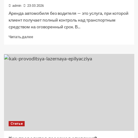
admin
23.03.2026
Аренда автомобиля без водителя — это услуга, при которой
клиент получает полный контроль над транспортным
средством на оговоренный срок. В...
Прочитать
Читать далее
больше
о
Аренда
Mercedes
без
водителя:
самостоятельное
управление
премиальным
автомобилем
Статьи