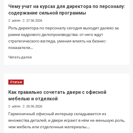
с
Чему учат на курсах для директора по персоналу:
ДЦП
содержание сильной программы
admin
27.06.2026
Роль директора по персоналу сегодня выходит далеко за
рамки кадрового делопроизводства: от него ждут
стратегического взгляда, умения влиять на бизнес-
показатели...
Прочитать
Читать далее
больше
о
Чему
учат
Статьи
на
курсах
Как правильно сочетать двери с офисной
для
мебелью и отделкой
директора
admin
20.06.2026
по
персоналу:
Гармоничный офисный интерьер складывается из
содержание
множества деталей, и двери играют в нём не меньшую роль,
сильной
чем мебель или отделочные материалы....
программы