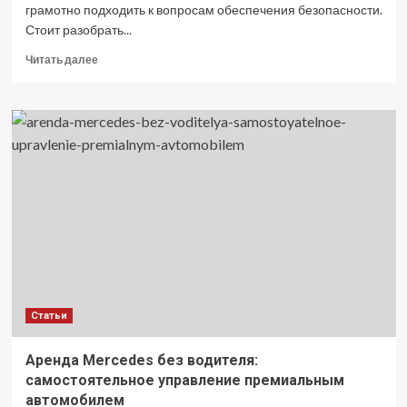
грамотно подходить к вопросам обеспечения безопасности.
Стоит разобрать...
Прочитать
Читать далее
больше
о
Мифы
об
охране:
популярные
заблуждения
о
работе
ЧОП
Статьи
Аренда Mercedes без водителя:
самостоятельное управление премиальным
автомобилем