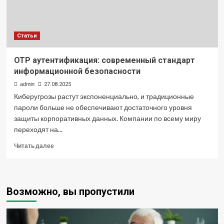
Статьи
OTP аутентификация: современный стандарт
информационной безопасности
admin
27.08.2025
Киберугрозы растут экспоненциально, и традиционные
пароли больше не обеспечивают достаточного уровня
защиты корпоративных данных. Компании по всему миру
переходят на...
Прочитать
Читать далее
больше
о
OTP
аутентификация:
Возможно, вы пропустили
современный
стандарт
информационной
безопасности