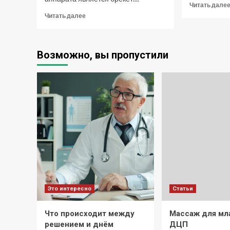
Читать дале
Прочитать
Читать далее
больше
о
Какие
Возможно, вы пропустили
брекеты
ставить
взрослому
Это интересно
Статьи
Что происходит между
Массаж для мл
решением и днём
ДЦП