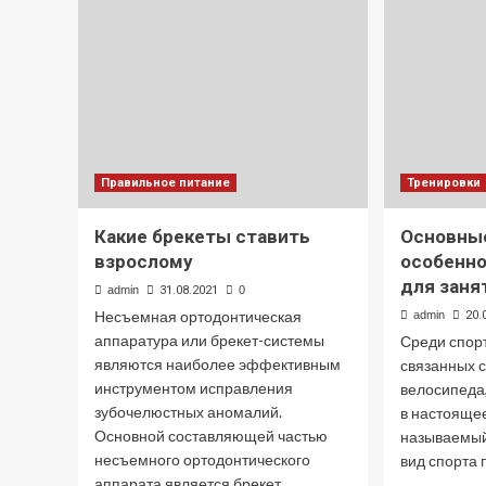
Правильное питание
Тренировки
Какие брекеты ставить
Основны
взрослому
особенн
для заня
admin
31.08.2021
0
Несъемная ортодонтическая
admin
20.
аппаратура или брекет-системы
Среди спор
являются наиболее эффективным
связанных 
инструментом исправления
велосипеда
зубочелюстных аномалий.
в настоящее
Основной составляющей частью
называемый
несъемного ортодонтического
вид спорта 
аппарата является брекет....