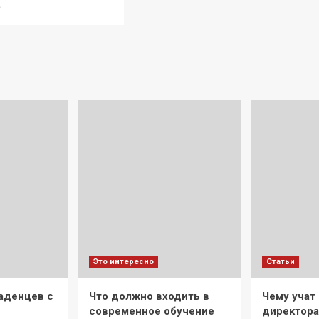
Прочитать
е
больше
о
Основные
конструктивные
особенности
велосипедов
для
занятия
триалом
Это интересно
Статьи
аденцев с
Что должно входить в
Чему учат 
современное обучение
директора