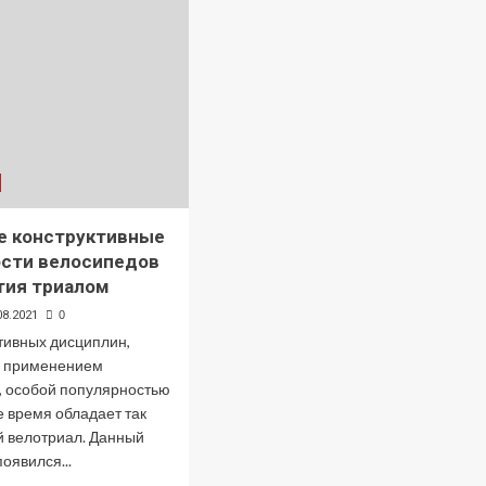
е конструктивные
ости велосипедов
тия триалом
08.2021
0
тивных дисциплин,
с применением
, особой популярностью
 время обладает так
 велотриал. Данный
появился...