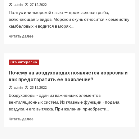
admin
27.12.2022
Палтус или «морской язык» — промысловая рыба,
включающая 5 видов. Морской окунь относится к семейству
камбаловых и водится в морях...
Прочитать
Читать далее
больше
о
Где
купить
Это интересно
рыбу
палтус
Почему на воздуховодах появляется коррозия и
в
как предотвратить ее появление?
Спб
admin
23.12.2022
Воздуховоды - один из важнейших элементов
вентиляционных систем. Их главные функции - подача
воздуха и его вытяжка. При желании приобрести...
Прочитать
Читать далее
больше
о
Почему