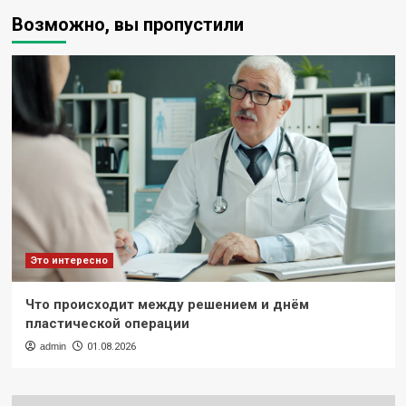
на
Возможно, вы пропустили
воздуховодах
появляется
коррозия
и
как
предотвратить
ее
появление?
Это интересно
Что происходит между решением и днём
пластической операции
admin
01.08.2026