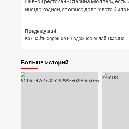
Пивной ресторан «Старина Мюллер», есть би
иногда ходили, от офиса далековато было и
Навигация
Предыдущий
Как найти хорошее и надежное онлайн казино
записи
Больше историй