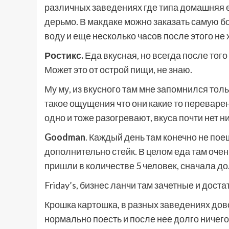
различных заведениях где типа домашняя е
дерьмо. В макдаке можно заказать самую б
воду и еще несколько часов после этого не 
Ростикс.
Еда вкусная, но всегда после того
Может это от острой пищи, не знаю.
Му му, из вкусного там мне запомнился толь
такое ощущения что они какие то переварен
одно и тоже разогревают, вкуса почти нет ни
Goodman
. Каждый день там конечно не поеш
дополнительно стейк. В целом еда там очен
пришли в количестве 5 человек, сначала д
Friday’s, бизнес ланчи там зачетные и дос
Крошка картошка, в разных заведениях дово
нормально поесть и после нее долго ничего 