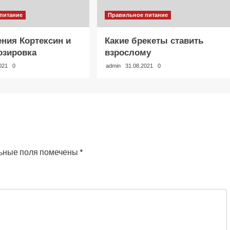
питание
Правильное питание
ения Кортексин и
Какие брекеты ставить
озировка
взрослому
021
0
admin
31.08.2021
0
ьные поля помечены
*