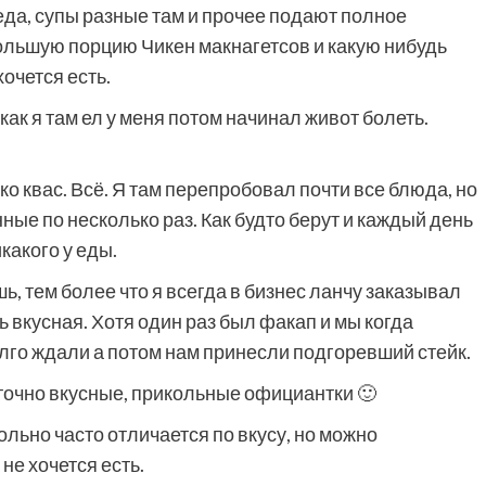
да, супы разные там и прочее подают полное
ольшую порцию Чикен макнагетсов и какую нибудь
хочется есть.
 как я там ел у меня потом начинал живот болеть.
ко квас. Всё. Я там перепробовал почти все блюда, но
ные по несколько раз. Как будто берут и каждый день
какого у еды.
ь, тем более что я всегда в бизнес ланчу заказывал
ь вкусная. Хотя один раз был факап и мы когда
олго ждали а потом нам принесли подгоревший стейк.
таточно вкусные, прикольные официантки 🙂
льно часто отличается по вкусу, но можно
не хочется есть.