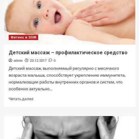
Фитнес и ЗОЖ
Детский массаж – профилактическое средство
admin
23.12.2017
0
Детский массаж, выполняемый регулярно с месячного
возраста малыша, способствует укреплению иммунитета,
нормализации работы внутренних органов и систем, что
особенно актуально...
Прочитать
Читать далее
больше
о
Детский
массаж
–
профилактическое