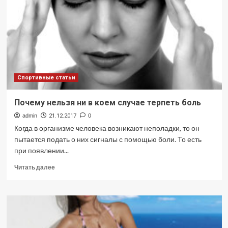
средство
Спортивные статьи
Почему нельзя ни в коем случае терпеть боль
admin
21.12.2017
0
Когда в организме человека возникают неполадки, то он
пытается подать о них сигналы с помощью боли. То есть
при появлении...
Прочитать
Читать далее
больше
о
Почему
нельзя
ни
в