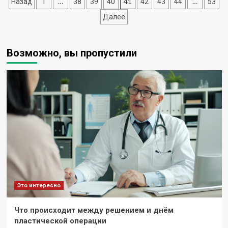
Пагинация
…
41
…
Назад
1
38
39
40
42
43
44
53
Amazonka
–
записей
Далее
большой
выбор
и
Возможно, вы пропустили
низкие
цены
Это интересно
Что происходит между решением и днём
пластической операции