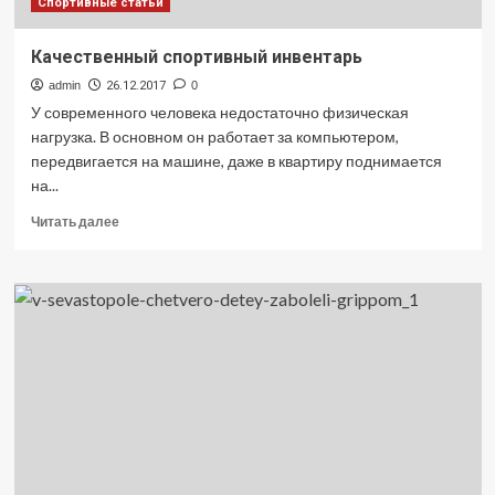
Спортивные статьи
Качественный спортивный инвентарь
admin
26.12.2017
0
У современного человека недостаточно физическая
нагрузка. В основном он работает за компьютером,
передвигается на машине, даже в квартиру поднимается
на...
Прочитать
Читать далее
больше
о
Качественный
спортивный
инвентарь