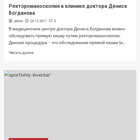
Ректороманоскопия в клинике доктора Дениса
Богданова
admin
26.12.2017
0
В медицинском центре доктора Дениса Богданова можно
обследовать прямую кишку путем ректороманоскопии.
Данная процедура – это обследование прямой кишки (и...
Прочитать
Читать далее
больше
о
Ректороманоскопия
в
клинике
доктора
Дениса
Богданова