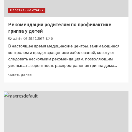
Спортивные статьи
Рекомендации родителям по профилактике
гриппа у детей
admin
25.12.2017
0
В настоящее время медицинские центры, занимающиеся
контролем и предотвращением заболеваний, советуют
следовать нескольким рекомендациям, позволяющим
уменьшать вероятность распространения гриппа дома...
Прочитать
Читать далее
больше
о
Рекомендации
родителям
по
профилактике
гриппа
у
детей