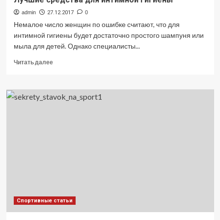
admin
27.12.2017
0
Немалое число женщин по ошибке считают, что для
интимной гигиены будет достаточно простого шампуня или
мыла для детей. Однако специалисты...
Прочитать
Читать далее
больше
о
Лучшие
средства
для
интимной
гигиены
Спортивные статьи