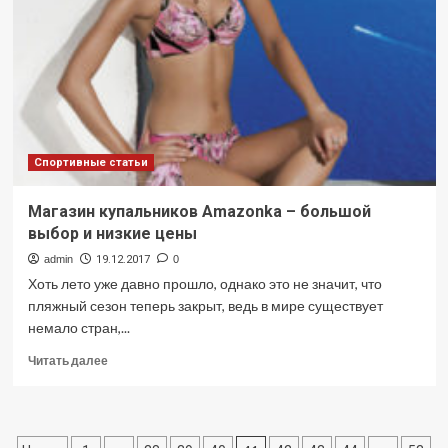
коем
случае
терпеть
боль
Спортивные статьи
Магазин купальников Amazonka – большой
выбор и низкие цены
admin
19.12.2017
0
Хоть лето уже давно прошло, однако это не значит, что
пляжный сезон теперь закрыт, ведь в мире существует
немало стран,...
Прочитать
Читать далее
больше
о
Магазин
купальников