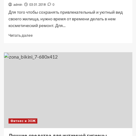
admin
03.01.2018
0
Для того чтобы сохранять привлекательный и уютный вид
своего жилища, нужно время от времени делать в нем
косметический ремонт. Для...
Прочитать
Читать далее
больше
о
Особенности
выбора
стройматериалов
Фитнес и ЗОЖ
Лучшие средства для интимной гигиены