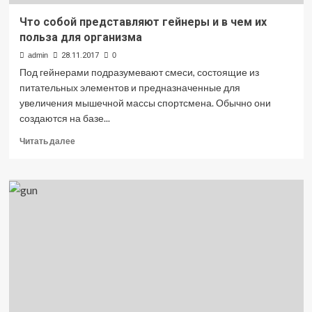
Что собой представляют гейнеры и в чем их
польза для организма
admin
28.11.2017
0
Под гейнерами подразумевают смеси, состоящие из
питательных элементов и предназначенные для
увеличения мышечной массы спортсмена. Обычно они
создаются на базе...
Прочитать
Читать далее
больше
о
Что
собой
представляют
гейнеры
и
в
чем
их
польза
для
организма