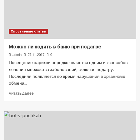
ног?
Спортивные статьи
Можно ли ходить в баню при подагре
admin
27.11.2017
0
Посещение парилки нередко является одним из способов
лечения множества заболеваний, включая подагру.
Последняя появляется во время нарушения в организме
обмена...
Прочитать
Читать далее
больше
о
Можно
ли
ходить
в
баню
при