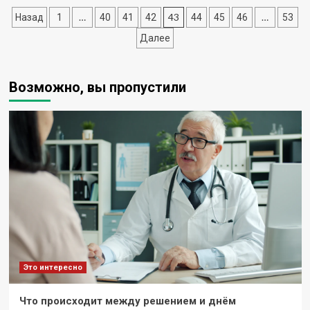
выбрать
Пагинация
…
43
…
Назад
1
40
41
42
44
45
46
53
пансионат
для
записей
Далее
пенсионеров?
Возможно, вы пропустили
Это интересно
Что происходит между решением и днём