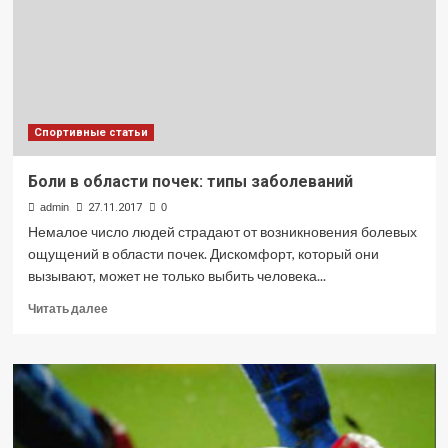
подагре
Спортивные статьи
Боли в области почек: типы заболеваний
admin
27.11.2017
0
Немалое число людей страдают от возникновения болевых
ощущений в области почек. Дискомфорт, который они
вызывают, может не только выбить человека...
Прочитать
Читать далее
больше
о
Боли
в
области
почек:
типы