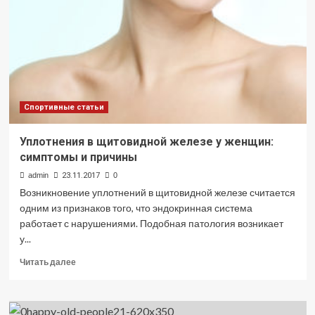
на
спорт
Спортивные статьи
Уплотнения в щитовидной железе у женщин:
симптомы и причины
admin
23.11.2017
0
Возникновение уплотнений в щитовидной железе считается
одним из признаков того, что эндокринная система
работает с нарушениями. Подобная патология возникает
у...
Прочитать
Читать далее
больше
о
Уплотнения
в