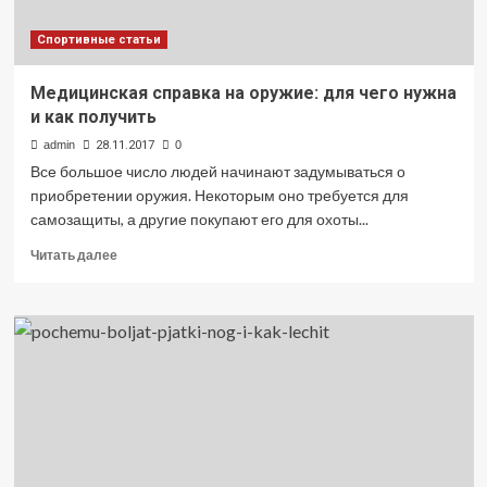
Спортивные статьи
Медицинская справка на оружие: для чего нужна
и как получить
admin
28.11.2017
0
Все большое число людей начинают задумываться о
приобретении оружия. Некоторым оно требуется для
самозащиты, а другие покупают его для охоты...
Прочитать
Читать далее
больше
о
Медицинская
справка
на
оружие:
для
чего
нужна
и
как