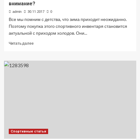
внимание?
admin
30.11.2017
0
Все мы помним с детства, что зима приходит неожиданно.
Поэтому покупка этого спортивного инвентаря становится
актуальной с приходом холодов. Они...
Прочитать
Читать далее
больше
о
Покупка
горных
лыж
—
на
что
обратить
внимание?
Спортивные статьи