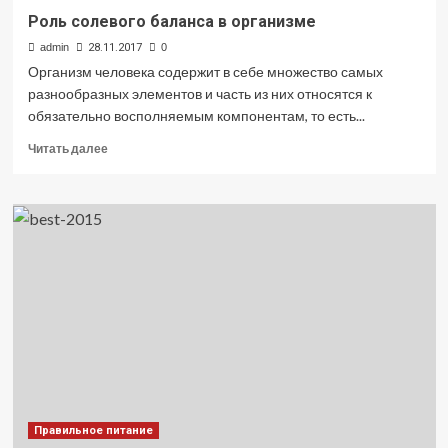
Роль солевого баланса в организме
admin
28.11.2017
0
Организм человека содержит в себе множество самых
разнообразных элементов и часть из них относятся к
обязательно восполняемым компонентам, то есть...
Прочитать
Читать далее
больше
о
Роль
солевого
баланса
в
организме
Правильное питание