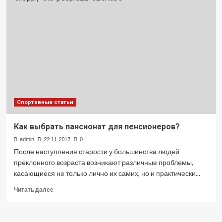
щитовидной
железе
у
женщин:
симптомы
и
причины
Спортивные статьи
Как выбрать пансионат для пенсионеров?
admin
22.11.2017
0
После наступления старости у большинства людей
преклонного возраста возникают различные проблемы,
касающиеся не только лично их самих, но и практически...
Прочитать
Читать далее
больше
о
Как