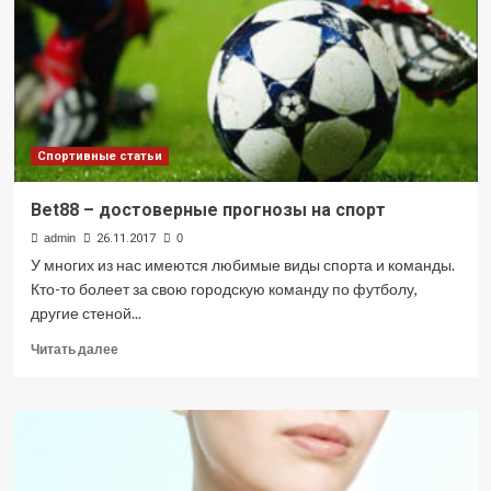
заболеваний
Спортивные статьи
Bet88 – достоверные прогнозы на спорт
admin
26.11.2017
0
У многих из нас имеются любимые виды спорта и команды.
Кто-то болеет за свою городскую команду по футболу,
другие стеной...
Прочитать
Читать далее
больше
о
Bet88
–
достоверные
прогнозы