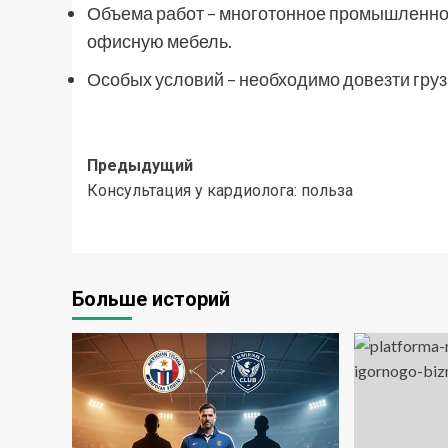
Объема работ – многотонное промышленно
офисную мебель.
Особых условий – необходимо довезти груз 
Навигация
Предыдущий
Консультация у кардиолога: польза
записи
Больше историй