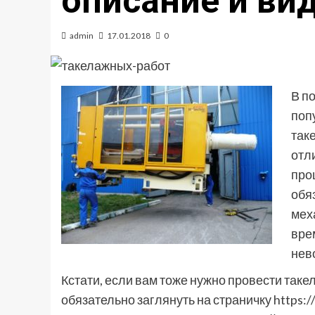
описание и ви
admin
17.01.2018
0
В п
поп
так
отл
про
обя
мех
вре
нев
Кстати, если вам тоже нужно провести таке
обязательно заглянуть на страничку
https:/