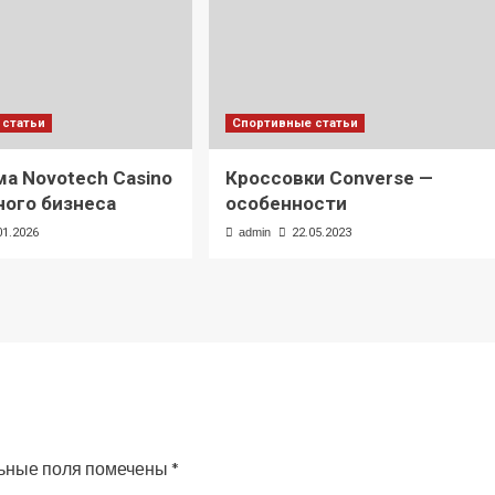
 статьи
Спортивные статьи
а Novotech Casino
Кроссовки Converse —
ного бизнеса
особенности
01.2026
admin
22.05.2023
ьные поля помечены
*