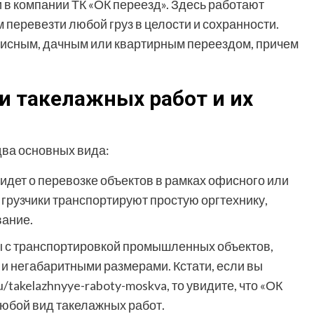
 в компании ТК «ОК переезд». Здесь работают
 перевезти любой груз в целости и сохранности.
офисным, дачным или квартирным переездом, причем
 такелажных работ и их
два основных вида:
идет о перевозке объектов в рамках офисного или
 грузчики транспортируют простую оргтехнику,
вание.
ы с транспортировкой промышленных объектов,
и негабаритными размерами. Кстати, если вы
ru/takelazhnyye-raboty-moskva
, то увидите, что «ОК
любой вид такелажных работ.