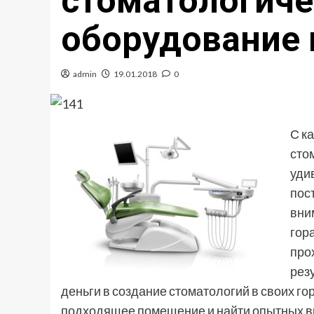
стоматологиче
оборудование 
admin
19.01.2018
0
С к
сто
уди
пос
вни
гор
про
рез
деньги в создание стоматологий в своих го
подходящее помещение и найти опытных вр