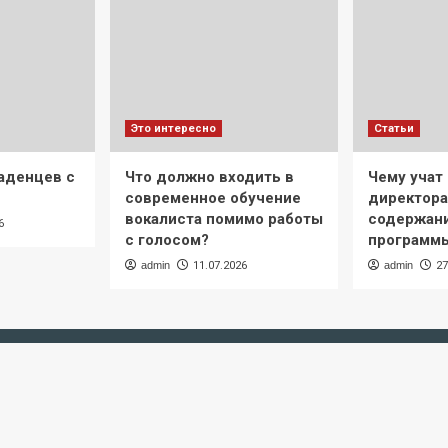
Это интересно
Статьи
аденцев с
Что должно входить в
Чему учат 
современное обучение
директора
вокалиста помимо работы
содержани
6
с голосом?
программ
admin
11.07.2026
admin
27
Copyright © Все права защищены.
|
CoverNews
от AF themes.