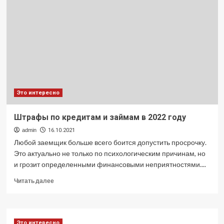
юридический
аутсорсинг?
Это интересно
Штрафы по кредитам и займам в 2022 году
admin
16.10.2021
Любой заемщик больше всего боится допустить просрочку.
Это актуально не только по психологическим причинам, но
и грозит определенными финансовыми неприятностями....
Прочитать
Читать далее
больше
о
Штрафы
по
Это интересно