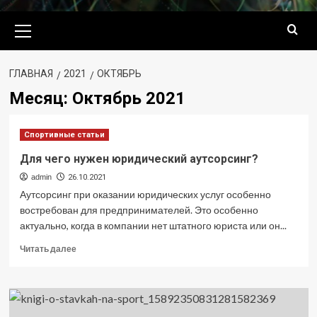
Основное
меню
ГЛАВНАЯ
2021
ОКТЯБРЬ
Месяц:
Октябрь 2021
Спортивные статьи
Для чего нужен юридический аутсорсинг?
admin
26.10.2021
Аутсорсинг при оказании юридических услуг особенно
востребован для предпринимателей. Это особенно
актуально, когда в компании нет штатного юриста или он...
Прочитать
Читать далее
больше
о
Для
чего
нужен