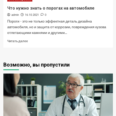
кредитам
и
Что нужно знать о порогах на автомобиле
займам
admin
16.10.2021
0
в
Пороги - это не только эффектная деталь дизайна
2022
году
автомобиля, но и защита от коррозии, повреждения кузова
отлетающими камнями и другими...
Прочитать
Читать далее
больше
о
Что
нужно
Возможно, вы пропустили
знать
о
порогах
на
автомобиле