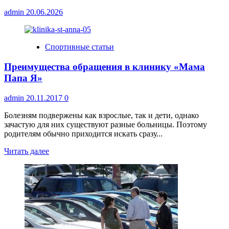
admin
20.06.2026
Спортивные статьи
Преимущества обращения в клинику «Мама
Папа Я»
admin
20.11.2017
0
Болезням подвержены как взрослые, так и дети, однако
зачастую для них существуют разные больницы. Поэтому
родителям обычно приходится искать сразу...
Прочитать
Читать далее
больше
о
Преимущества
обращения
в
клинику
«Мама
Папа