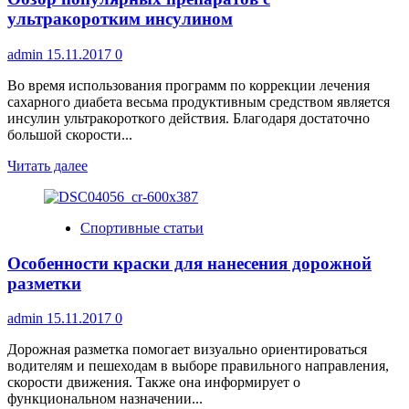
КТ
ультракоротким инсулином
admin
15.11.2017
0
Во время использования программ по коррекции лечения
сахарного диабета весьма продуктивным средством является
инсулин ультракороткого действия. Благодаря достаточно
большой скорости...
Прочитать
Читать далее
больше
о
Обзор
Спортивные статьи
популярных
препаратов
Особенности краски для нанесения дорожной
с
ультракоротким
разметки
инсулином
admin
15.11.2017
0
Дорожная разметка помогает визуально ориентироваться
водителям и пешеходам в выборе правильного направления,
скорости движения. Также она информирует о
функциональном назначении...