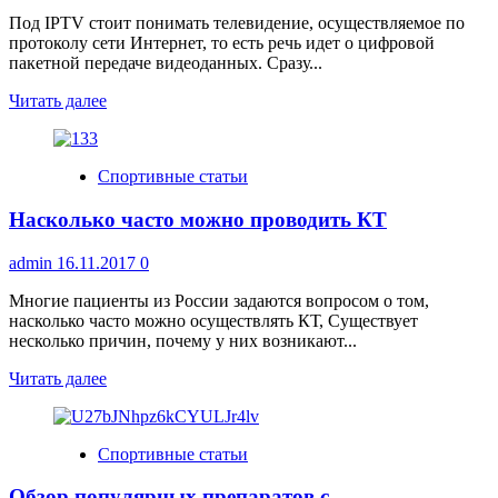
Под IPTV стоит понимать телевидение, осуществляемое по
протоколу сети Интернет, то есть речь идет о цифровой
пакетной передаче видеоданных. Сразу...
Прочитать
Читать далее
больше
о
Что
Спортивные статьи
собой
представляет
Насколько часто можно проводить КТ
IPTV
и
как
admin
16.11.2017
0
его
подключить
Многие пациенты из России задаются вопросом о том,
насколько часто можно осуществлять КТ, Существует
несколько причин, почему у них возникают...
Прочитать
Читать далее
больше
о
Насколько
Спортивные статьи
часто
можно
Обзор популярных препаратов с
проводить