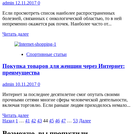
admin
12.11.2017
0
Если просмотреть список наиболее распространенных
болезней, связанных с онкологической областью, то в ней
непременно окажется рак почек. Наиболее часто от...
Прочитать
Читать далее
больше
о
Рак
Спортивные статьи
почек:
описание,
Покупка товаров для женщин через Интернет:
диагностика
и
преимущества
лечение
в
admin
10.11.2017
0
Германии
Интернет за последнее десятилетие смог опутать своими
прочными сетями многие сферы человеческой деятельности,
включая торговлю. Если раньше людям приходилось немало...
Прочитать
Читать далее
Пагинация
больше
Назад
1
…
41
42
43
44
45
46
47
…
53
Далее
о
записей
Покупка
Возможно, вы пропустили