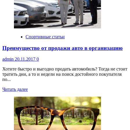
Я»
Спортивные статьи
Преимущество от продажи авто в организацию
admin
20.11.2017
0
Хотите быстро и выгодно продать автомобиль? Тогда не стоит
тратить дни, а то и недели на поиск достойного покупателя
по...
Прочитать
Читать далее
больше
о
Преимущество
от
продажи
авто
в