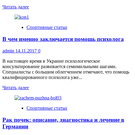
Прочитать
Читать далее
больше
о
Особенности
Спортивные статьи
краски
для
В чем именно заключается помощь психолога
нанесения
дорожной
разметки
admin
14.11.2017
0
В настоящее время в Украине психологическое
консультирование развивается семимильными шагами.
Специалисты с большим облегчением отмечают, что помощь
квалифицированного психолога уже...
Прочитать
Читать далее
больше
о
В
Спортивные статьи
чем
именно
Рак почек: описание, диагностика и лечение в
заключается
помощь
Германии
психолога