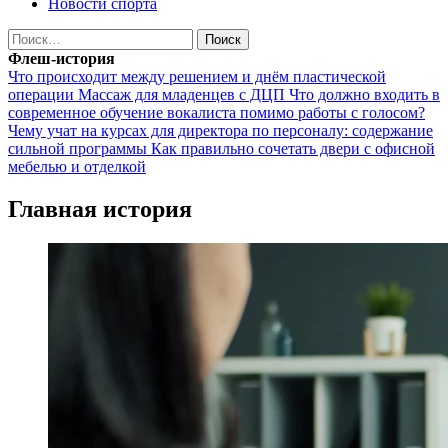
Новости спорта
Найти:
Флеш-история
Что происходит между решением и днём пластической
операции
Массаж для младенцев с ДЦП
Что должно входить в
современное обучение вокалиста помимо работы с голосом?
Чему учат на курсах для директора по персоналу: содержание
сильной программы
Как правильно сочетать двери с офисной
мебелью и отделкой
Главная история