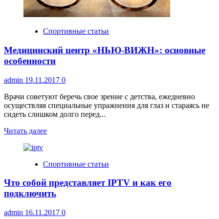
организацию
Спортивные статьи
Медицинский центр «НЬЮ-ВИЖН»: основные
особенности
admin
19.11.2017
0
Врачи советуют беречь свое зрение с детства, ежедневно
осуществляя специальные упражнения для глаз и стараясь не
сидеть слишком долго перед...
Прочитать
Читать далее
больше
о
Медицинский
Спортивные статьи
центр
«НЬЮ-
Что собой представляет IPTV и как его
ВИЖН»:
основные
подключить
особенности
admin
16.11.2017
0