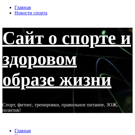
Перейти
Главная
к
Новости спорта
содержимому
Сайт о спорте и
здоровом
образе жизни
Спорт, фитнес, тренировки, правильное питание, ЗОЖ,
позитив!
Основное
Сайт о спорте и здоровом образе жизни
меню
Главная