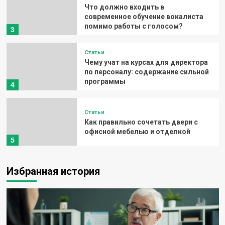
Что должно входить в
Это интересно
современное обучение вокалиста
Что должно входить в современное
помимо работы с голосом?
3
обучение вокалиста помимо работы с
голосом?
Статьи
admin
11.07.2026
Чему учат на курсах для директора
по персоналу: содержание сильной
программы
4
Статьи
Как правильно сочетать двери с
офисной мебелью и отделкой
5
Статьи
Чему учат на курсах для директора по
Избранная история
персоналу: содержание сильной программы
admin
27.06.2026