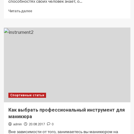
способностях своих человек знает, о...
Прочитать
Читать далее
больше
о
Дыхание
и
развитие
духа
Спортивные статьи
Как выбрать профессиональный инструмент для
маникюра
admin
20.08.2017
0
Вне зависимости от того, занимаетесь вы маникюром на