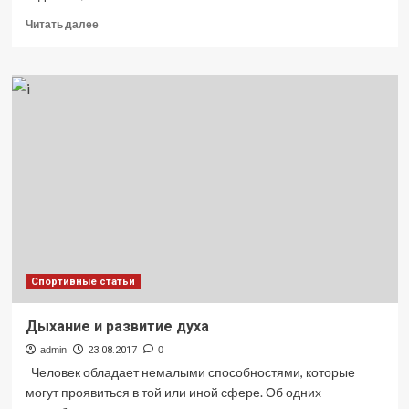
Прочитать
Читать далее
больше
о
Что
представляют
собой
кофе-
принтеры
и
для
чего
они
нужны?
Спортивные статьи
Дыхание и развитие духа
admin
23.08.2017
0
Человек обладает немалыми способностями, которые
могут проявиться в той или иной сфере. Об одних