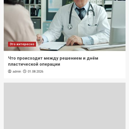
Статьи
Как правильно сочетать двери с офисной
мебелью и отделкой
Это интересно
admin
20.06.2026
Что происходит между решением и днём
пластической операции
admin
01.08.2026