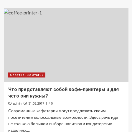
о
Генератор
горячего
тумана:
особенности
и
применение
Спортивные статьи
Что представляют собой кофе-принтеры и для
чего они нужны?
admin
31.08.2017
0
Современные кафетерии могут предложить своим
посетителям колоссальные возможности. Здесь речь идет
не только о большом выборе напитков и кондитерских
изделиях,...