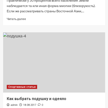
Практически у 30 процентов всего населения Земли
наблюдается та или иная форма миопии (близорукость).
Если же рассматривать страны Восточной Азии,...
Прочитать
Читать далее
больше
о
Влияние
миопии
на
жизнь
детей
Спортивные статьи
Как выбрать подушку и одеяло
admin
18.08.2017
0