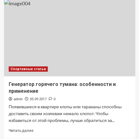
игры
в
рулетку
Counter-
Strike:
Global
Offensive
Спортивные статьи
Генератор горячего тумана: особенности и
применение
admin
05.09.2017
0
Появившиеся в квартире клопы или тараканы способны
доставить своим хозяевам немало хлопот. Чтобы
избавиться от этой проблемы, лучше обратиться за...
Прочитать
Читать далее
больше