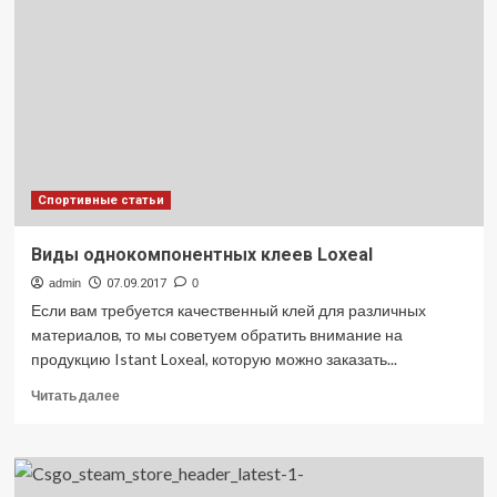
клининговые
услуги
Спортивные статьи
Виды однокомпонентных клеев Loxeal
admin
07.09.2017
0
Если вам требуется качественный клей для различных
материалов, то мы советуем обратить внимание на
продукцию Istant Loxeal, которую можно заказать...
Прочитать
Читать далее
больше
о
Виды
однокомпонентных