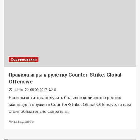
клеев
Loxeal
Соревнования
Правила игры в рулетку Counter-Strike: Global
Offensive
admin
05.09.2017
0
Если вы хотите заполучить большое количество редких
скинов для оружия в Counter-Strike: Global Offensive, то вам
стоит обязательно сыграть в...
Прочитать
Читать далее
больше
о
Правила