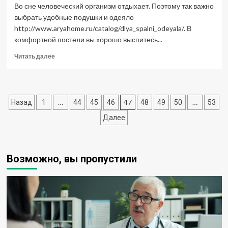
Во сне человеческий организм отдыхает. Поэтому так важно
выбрать удобные подушки и одеяло
http://www.aryahome.ru/catalog/dlya_spalni_odeyala/. В
комфортной постели вы хорошо выспитесь...
Прочитать
Читать далее
больше
о
Как
выбрать
Пагинация
…
47
…
Назад
1
44
45
46
48
49
50
53
подушку
и
записей
Далее
одеяло
Возможно, вы пропустили