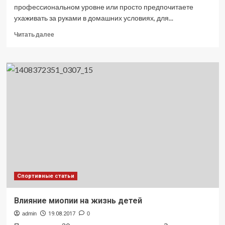
профессиональном уровне или просто предпочитаете
ухаживать за руками в домашних условиях, для...
Прочитать
Читать далее
больше
о
Как
выбрать
профессиональный
инструмент
для
маникюра
Спортивные статьи
Влияние миопии на жизнь детей
admin
19.08.2017
0