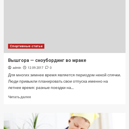
Спортивные статьи
Вышгора — сноубординг во мраке
admin
12.09.2017
0
Для многих зимнее время является периодом некой спячки.
Люди привыкли планировать свои отпуска именно на
летнее время: разные поездки на...
Прочитать
Читать далее
больше
о
Вышгора
—
сноубординг
во