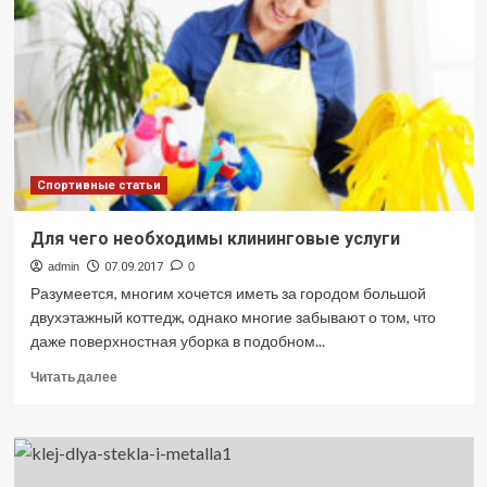
мраке
Спортивные статьи
Для чего необходимы клининговые услуги
admin
07.09.2017
0
Разумеется, многим хочется иметь за городом большой
двухэтажный коттедж, однако многие забывают о том, что
даже поверхностная уборка в подобном...
Прочитать
Читать далее
больше
о
Для
чего
необходимы