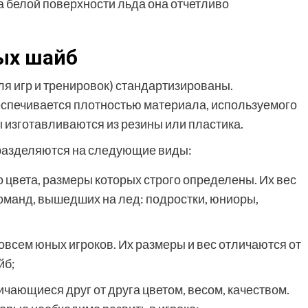
а белой поверхности льда она отчетливо
ых шайб
я игр и тренировок) стандартизированы.
спечивается плотностью материала, используемого
ы изготавливаются из резины или пластика.
разделяются на следующие виды:
цвета, размеры которых строго определены. Их вес
 команд, вышедших на лед: подростки, юниоры,
овсем юных игроков. Их размеры и вес отличаются от
йб;
чающиеся друг от друга цветом, весом, качеством.