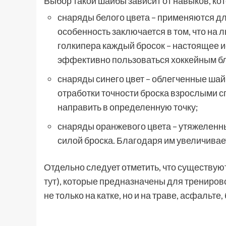
Выбор такой шайбы зависит от навыков, кот
снаряды белого цвета – применяются дл
особенность заключается в том, что на 
голкипера каждый бросок – настоящее и
эффективно пользоваться хоккейным б
снаряды синего цвет – облегченные шай
отработки точности броска взрослыми с
направить в определенную точку;
снаряды оранжевого цвета – утяжеленн
силой броска. Благодаря им увеличивае
Отдельно следует отметить, что существую
тут
), которые предназначены для тренирово
не только на катке, но и на траве, асфальте,