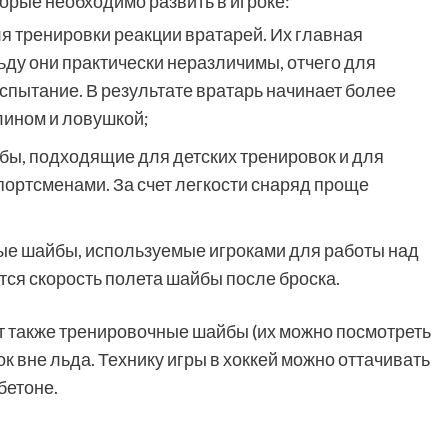
орые необходимо развить в игроке:
я тренировки реакции вратарей. Их главная
льду они практически неразличимы, отчего для
спытание. В результате вратарь начинает более
лином и ловушкой;
бы, подходящие для детских тренировок и для
портсменами. За счет легкости снаряд проще
ые шайбы, используемые игроками для работы над
тся скорость полета шайбы после броска.
т также тренировочные шайбы (их можно посмотреть
к вне льда. Технику игры в хоккей можно оттачивать
 бетоне.