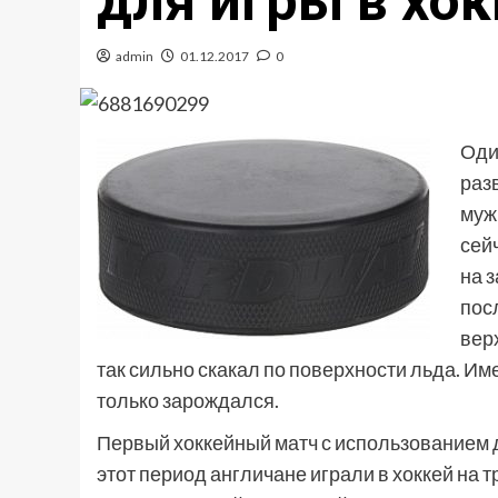
для игры в хо
admin
01.12.2017
0
Оди
раз
муж
сейч
на 
пос
вер
так сильно скакал по поверхности льда. Им
только зарождался.
Первый хоккейный матч с использованием д
этот период англичане играли в хоккей на т