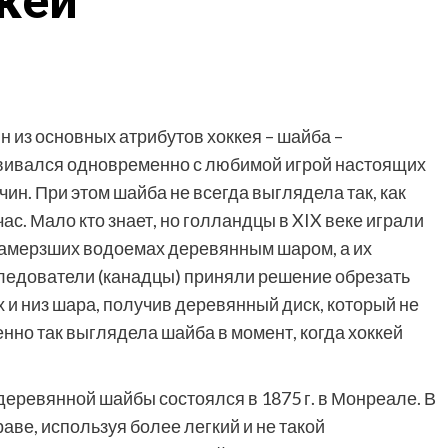
ккей
н из основных атрибутов хоккея – шайба –
вивался одновременно с любимой игрой настоящих
чин. При этом шайба не всегда выглядела так, как
ас. Мало кто знает, но голландцы в XIX веке играли
замерзших водоемах деревянным шаром, а их
ледователи (канадцы) приняли решение обрезать
х и низ шара, получив деревянный диск, который не
енно так выглядела шайба в момент, когда хоккей
еревянной шайбы состоялся в 1875 г. в Монреале. В
раве, используя более легкий и не такой