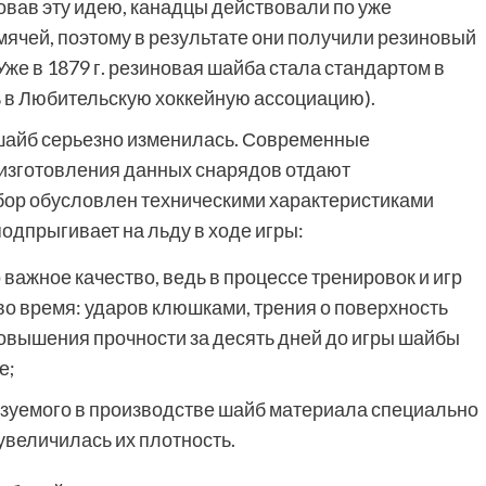
вав эту идею, канадцы действовали по уже
ячей, поэтому в результате они получили резиновый
Уже в 1879 г. резиновая шайба стала стандартом в
сь в Любительскую хоккейную ассоциацию).
 шайб серьезно изменилась. Современные
изготовления данных снарядов отдают
ыбор обусловлен техническими характеристиками
одпрыгивает на льду в ходе игры:
важное качество, ведь в процессе тренировок и игр
о время: ударов клюшками, трения о поверхность
повышения прочности за десять дней до игры шайбы
е;
ьзуемого в производстве шайб материала специально
увеличилась их плотность.