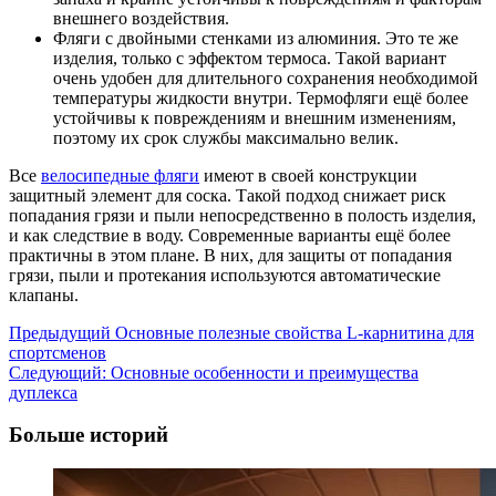
внешнего воздействия.
Фляги с двойными стенками из алюминия. Это те же
изделия, только с эффектом термоса. Такой вариант
очень удобен для длительного сохранения необходимой
температуры жидкости внутри. Термофляги ещё более
устойчивы к повреждениям и внешним изменениям,
поэтому их срок службы максимально велик.
Все
велоcипедные фляги
имеют в своей конструкции
защитный элемент для соска. Такой подход снижает риск
попадания грязи и пыли непосредственно в полость изделия,
и как следствие в воду. Современные варианты ещё более
практичны в этом плане. В них, для защиты от попадания
грязи, пыли и протекания используются автоматические
клапаны.
Навигация
Предыдущий
Основные полезные свойства L-карнитина для
спортсменов
записи
Следующий:
Основные особенности и преимущества
дуплекса
Больше историй