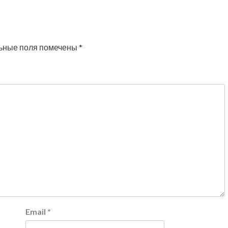
ьные поля помечены
*
Email
*