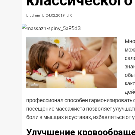
классического
admin
24.02.2019
0
Мно
мож
сал
зна
обы
как
дей
профессионал способен гармонизировать ф
посещение массажиста позволяет улучшать
боли в мышцах и суставах, избавляться от у
Улучшение кровообращ