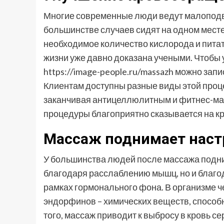
Многие современные люди ведут малоподви
большинстве случаев сидят на одном месте
необходимое количество кислорода и пита
жизни уже давно доказана учеными. Чтобы 
https://image-people.ru/massazh можно зап
Клиентам доступны разные виды этой проце
заканчивая антицеллюлитным и фитнес-ма
процедуры благоприятно сказывается на кр
Массаж поднимает наст
У большинства людей после массажа подним
благодаря расслаблению мышц, но и благ
рамках гормонального фона. В организме 
эндорфинов – химических веществ, способн
того, массаж приводит к выбросу в кровь с