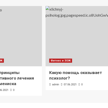
ОЖ
Фитнес и ЗОЖ
 принципы
Какую помощь оказывает
тивного лечения
психолог?
мениска
admin
07.06.2021
0
06.2021
0