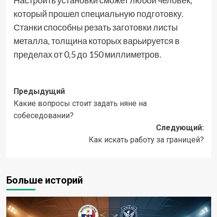
Настроить установки сможет любой человек,
который прошел специальную подготовку.
Станки способны резать заготовки листы
металла, толщина которых варьируется в
пределах от 0,5 до 150 миллиметров.
Навигация
Предыдущий
Какие вопросы стоит задать няне на
записи
собеседовании?
Следующий:
Как искать работу за границей?
Больше историй