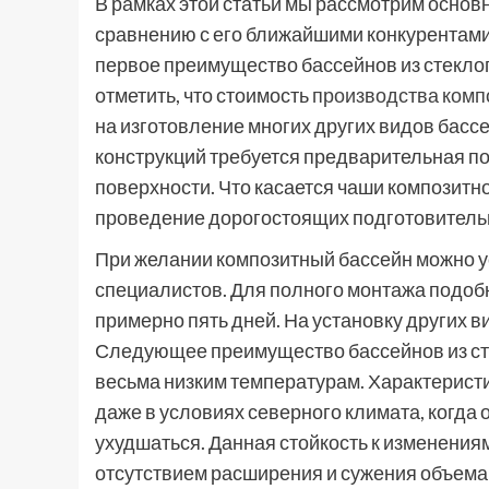
В рамках этой статьи мы рассмотрим основ
сравнению с его ближайшими конкурентами
первое преимущество бассейнов из стеклоп
отметить, что стоимость
производства комп
на изготовление многих других видов басс
конструкций требуется предварительная п
поверхности. Что касается чаши композитно
проведение дорогостоящих подготовитель
При желании композитный бассейн можно у
специалистов. Для полного монтажа подобн
примерно пять дней. На установку других 
Следующее преимущество бассейнов из сте
весьма низким температурам. Характерист
даже в условиях северного климата, когда
ухудшаться. Данная стойкость к изменения
отсутствием расширения и сужения объема