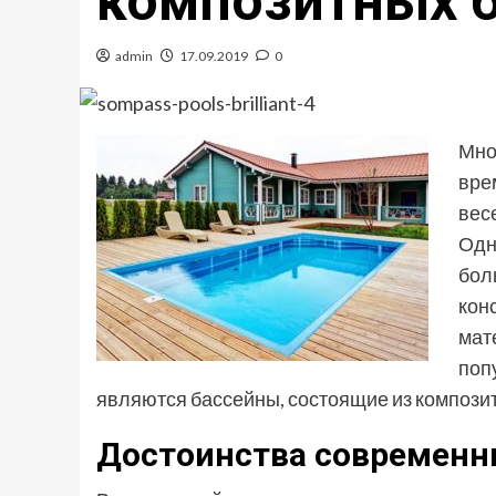
композитных 
admin
17.09.2019
0
Мно
вре
вес
Одн
бол
кон
мат
поп
являются бассейны, состоящие из компози
Достоинства современн