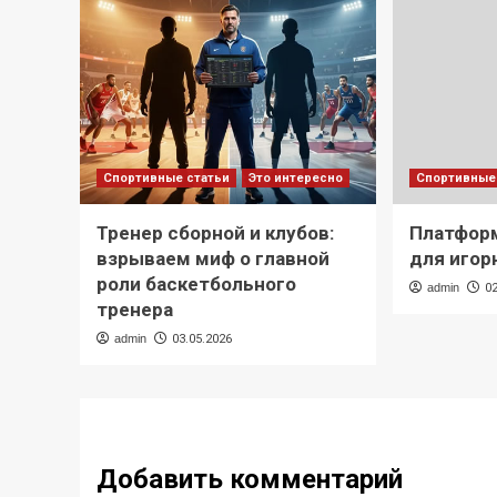
Спортивные статьи
Это интересно
Спортивные
Тренер сборной и клубов:
Платформ
взрываем миф о главной
для игор
роли баскетбольного
admin
0
тренера
admin
03.05.2026
Добавить комментарий