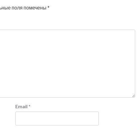
ьные поля помечены
*
Email
*