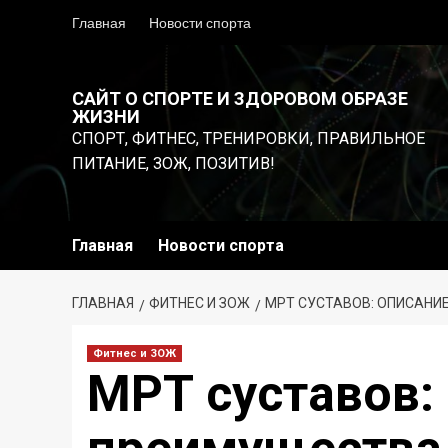
Перейти
Главная
Новости спорта
к
содержимому
САЙТ О СПОРТЕ И ЗДОРОВОМ ОБРАЗЕ
ЖИЗНИ
СПОРТ, ФИТНЕС, ТРЕНИРОВКИ, ПРАВИЛЬНОЕ
ПИТАНИЕ, ЗОЖ, ПОЗИТИВ!
Главная
Новости спорта
ГЛАВНАЯ
ФИТНЕС И ЗОЖ
МРТ СУСТАВОВ: ОПИСАНИ
Фитнес и ЗОЖ
МРТ суставов: