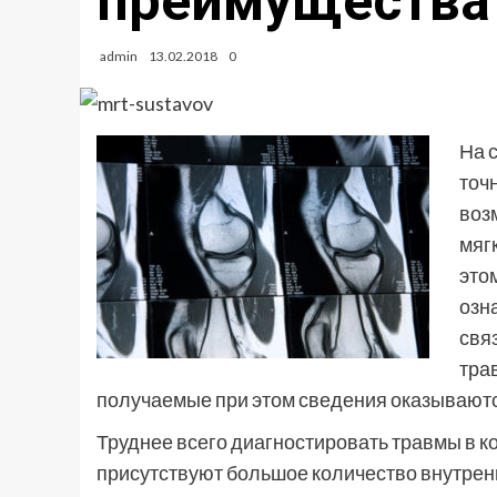
преимущества
admin
13.02.2018
0
На 
точ
воз
мяг
это
озн
свя
тра
получаемые при этом сведения оказываютс
Труднее всего диагностировать травмы в ко
присутствуют большое количество внутренн