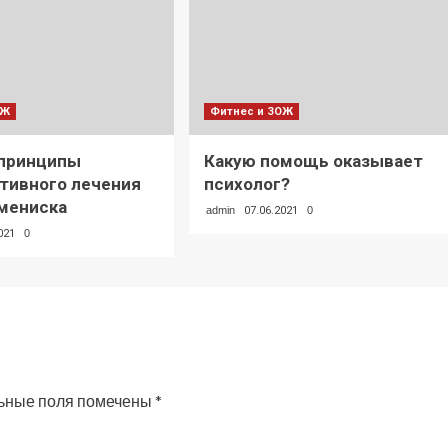
ОЖ
Фитнес и ЗОЖ
 принципы
Какую помощь оказывает
тивного лечения
психолог?
мениска
admin
07.06.2021
0
021
0
ьные поля помечены
*