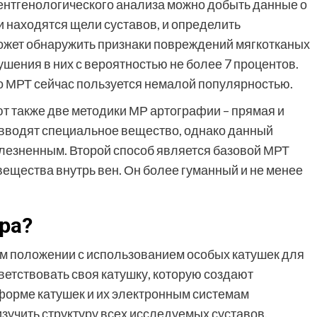
нтгенологического анализа можно добыть данные о
ии находятся щели суставов, и определить
может обнаружить признаки повреждений мягкотканых
ушения в них с вероятностью не более 7 процентов.
что МРТ сейчас пользуется немалой популярностью.
ют также две методики МР артографии – прямая и
 вводят специальное вещество, однако данный
олезненным. Второй способ является базовой МРТ
ещества внутрь вен. Он более гуманный и не менее
ра?
м положении с использованием особых катушек для
ветствовать своя катушку, которую создают
 форме катушек и их электронным системам
зучить структуру всех исследуемых суставов.