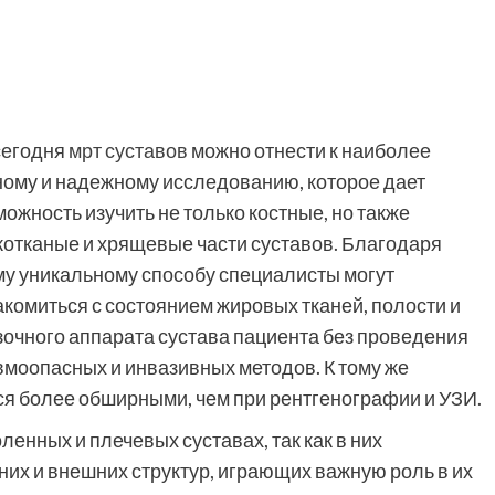
сегодня
мрт суставов
можно отнести к наиболее
ному и надежному исследованию, которое дает
можность изучить не только костные, но также
котканые и хрящевые части суставов. Благодаря
му уникальному способу специалисты могут
акомиться с состоянием жировых тканей, полости и
зочного аппарата сустава пациента без проведения
вмоопасных и инвазивных методов. К тому же
я более обширными, чем при рентгенографии и УЗИ.
ленных и плечевых суставах, так как в них
их и внешних структур, играющих важную роль в их