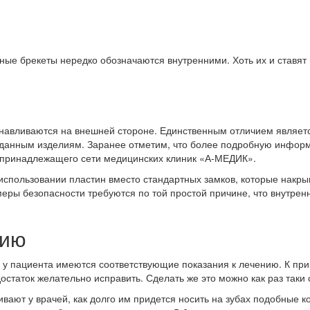
ные брекеты нередко обозначаются внутренними. Хоть их и ставят 
анавливаются на внешней стороне. Единственным отличием являетс
 данным изделиям. Заранее отметим, что более подробную информ
 принадлежащего сети медицинских клиник «А-МЕДИК».
 использовании пластин вместо стандартных замков, которые накр
ы безопасности требуются по той простой причине, что внутренняя
нию
а у пациента имеются соответствующие показания к лечению. К при
остаток желательно исправить. Сделать же это можно как раз таки
вают у врачей, как долго им придется носить на зубах подобные ко