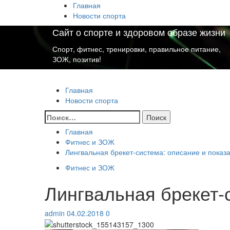
Перейти
Главная
к
Новости спорта
содержимому
Сайт о спорте и здоровом образе жизни
Спорт, фитнес, тренировки, правильное питание,
ЗОЖ, позитив!
Основное
Сайт о спорте и здоровом образе жизни
меню
Главная
Новости спорта
Найти:
Главная
Фитнес и ЗОЖ
Лингвальная брекет-система: описание и показ
Фитнес и ЗОЖ
Лингвальная брекет-
admin
04.02.2018
0