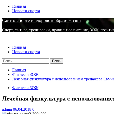
Перейти
Главная
к
Новости спорта
содержимому
Сайт о спорте и здоровом образе жизни
Спорт, фитнес, тренировки, правильное питание, ЗОЖ, позити
Основное
Сайт о спорте и здоровом образе жизни
меню
Главная
Новости спорта
Найти:
Главная
Фитнес и ЗОЖ
Лечебная физкультура с использованием тренажера Евми
Фитнес и ЗОЖ
Лечебная физкультура с использование
admin
06.04.2018
0