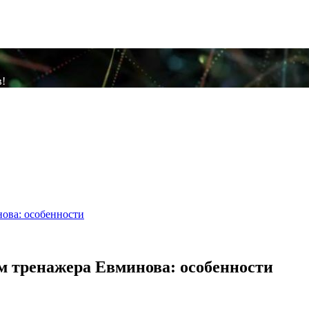
в!
нова: особенности
м тренажера Евминова: особенности