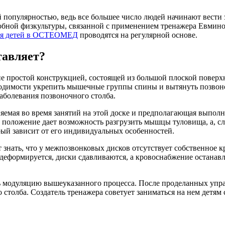
й популярностью, ведь все большее число людей начинают вести
бной физкультуры, связанной с применением тренажера Евминова.
для детей в ОСТЕОМЕД
проводятся на регулярной основе.
тавляет?
не простой конструкцией, состоящей из большой плоской повер
ходимости укрепить мышечные группы спины и вытянуть позвон
аболевания позвоночного столба.
няемая во время занятий на этой доске и предполагающая выпол
положение дает возможность разгрузить мышцы туловища, а, сл
рый зависит от его индивидуальных особенностей.
т знать, что у межпозвонковых дисков отсутствует собственное
деформируется, диски сдавливаются, а кровоснабжение останавл
ть модуляцию вышеуказанного процесса. После проделанных упр
столба. Создатель тренажера советует заниматься на нем детям с