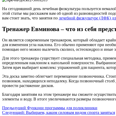
На сегодняшний день лечебная физкультура пользуется немало
этой статье мы расскажем вам об одной из разновидностей подо
вам стоит знать, что занятия по
лечебной физкультуре (ЛФК) 
Тренажер Евминова – что из себя предс
Он является современным тренажером, который обладает край
для изменения угла наклона. Его обычно применяют при необ
помощью него можно вылечить сколиоз, остеохондроз и иные з
Для этого тренажера существует специальная методика, приме
определенным наклоном к напольной поверхности. Выбранное 
Затем врач выбирает комплекс упражнений для пациента, кото
Эта доска заметно облегчает перемещение позвоночника. Стои
позвонков, находящихся неподалеку. Когда позвоночный столб 
провести растяжение дисков.
Благодаря занятиям на этом тренажере вы сможете осуществи
элементы и воду. В итоге увеличиваются размеры позвоночного 
Навигация
Предыдущий
Функции программы для поликлиники
Следующий:
Выбираем, каким силовым видом спорта заняться
записи