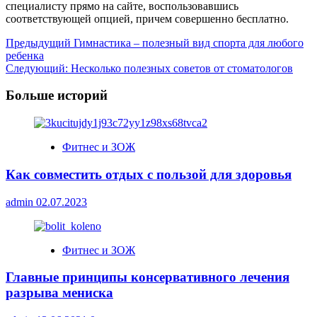
специалисту прямо на сайте, воспользовавшись
соответствующей опцией, причем совершенно бесплатно.
Навигация
Предыдущий
Гимнастика – полезный вид спорта для любого
ребенка
записи
Следующий:
Несколько полезных советов от стоматологов
Больше историй
Фитнес и ЗОЖ
Как совместить отдых с пользой для здоровья
admin
02.07.2023
Фитнес и ЗОЖ
Главные принципы консервативного лечения
разрыва мениска