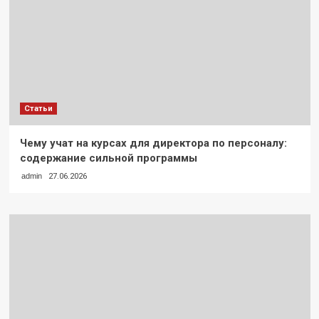
Статьи
Чему учат на курсах для директора по персоналу:
содержание сильной программы
admin
27.06.2026