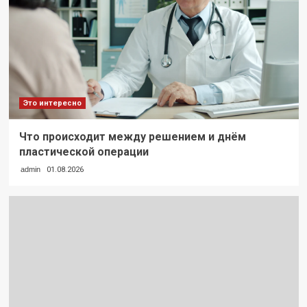
Это интересно
Что происходит между решением и днём
пластической операции
admin
01.08.2026