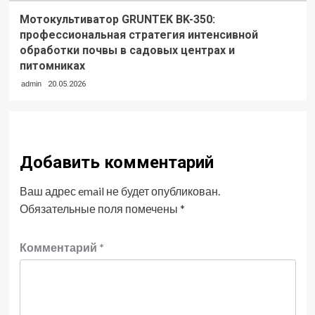
Мотокультиватор GRUNTEK BK-350:
профессиональная стратегия интенсивной
обработки почвы в садовых центрах и
питомниках
admin
20.05.2026
Добавить комментарий
Ваш адрес email не будет опубликован.
Обязательные поля помечены
*
Комментарий
*