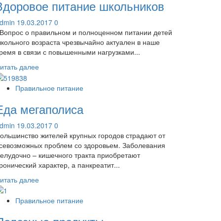
Здоровое питание школьников
dmin
19.03.2017
0
опрос о правильном и полноценном питании детей
кольного возраста чрезвычайно актуален в наше
ремя в связи с повышенными нагрузками...
Прочитать
итать далее
больше
о
Правильное питание
Здоровое
Еда мегаполиса
питание
школьников
dmin
19.03.2017
0
ольшинство жителей крупных городов страдают от
севозможных проблем со здоровьем. Заболевания
елудочно – кишечного тракта приобретают
ронический характер, а панкреатит...
Прочитать
итать далее
больше
о
Правильное питание
Еда
мегаполиса