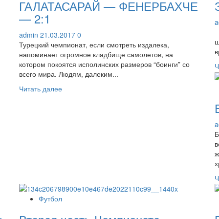
ГАЛАТАСАРАЙ — ФЕНЕРБАХЧЕ
— 2:1
a
В
admin
21.03.2017
0
ш
Турецкий чемпионат, если смотреть издалека,
в
напоминает огромное кладбище самолетов, на
котором покоятся исполинских размеров “боинги” со
Ч
всего мира. Людям, далеким...
Прочитать
Читать далее
больше
о
ГАЛАТАСАРАЙ
a
—
Б
ФЕНЕРБАХЧЕ
в
—
ж
2:1
х
Ч
Футбол