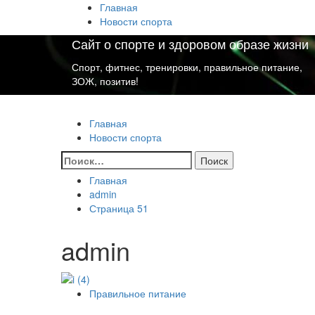
Перейти
Главная
к
Новости спорта
содержимому
Сайт о спорте и здоровом образе жизни
Спорт, фитнес, тренировки, правильное питание,
ЗОЖ, позитив!
Основное
Сайт о спорте и здоровом образе жизни
меню
Главная
Новости спорта
Найти:
Главная
admin
Страница 51
admin
Правильное питание