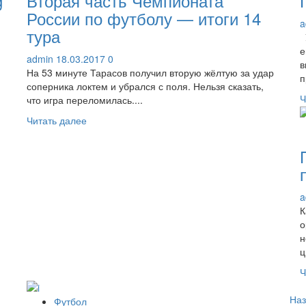
g
Вторая часть Чемпионата
России по футболу — итоги 14
a
тура
У
е
admin
18.03.2017
0
в
На 53 минуте Тарасов получил вторую жёлтую за удар
п
соперника локтем и убрался с поля. Нельзя сказать,
Ч
что игра переломилась....
Прочитать
Читать далее
больше
о
Вторая
часть
Чемпионата
a
России
К
по
о
футболу
н
—
ц
итоги
14
Ч
тура
П
Наз
Футбол