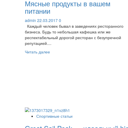
Мясные продукты в вашем
питании
admin
22.03.2017
0
Каждый человек бывал в заведениях ресторанного
бизнеса. Будь то небольшая кафешка или же
респектабельный дорогой ресторан с безупречной
репутацией....
Прочитать
Читать далее
больше
о
Мясные
продукты
в
вашем
питании
Спортивные статьи