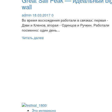
Great Sail Peak — идеальный bi
wall
admin
18.03.2017
0
Во время восхождения работали в связках: первая -
Дэви и Кленов, вторая - Одинцов и Ручкин. Работали
посменно: один день...
Прочитать
Читать далее
больше
о
Great
Sail
Peak
—
идеальный
big
wall
Это интересно