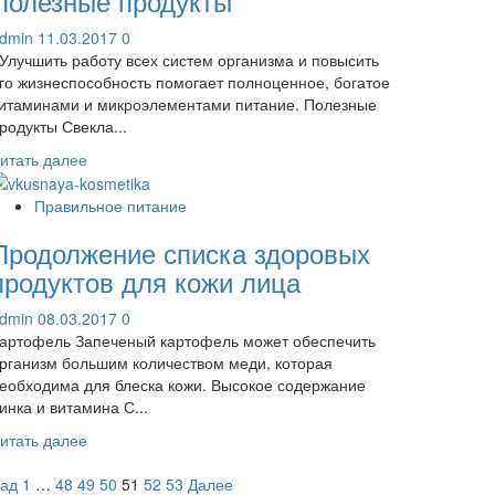
Полезные продукты
dmin
11.03.2017
0
лучшить работу всех систем организма и повысить
го жизнеспособность помогает полноценное, богатое
итаминами и микроэлементами питание. Полезные
родукты Свекла...
Прочитать
итать далее
больше
о
Правильное питание
Полезные
Продолжение списка здоровых
продукты
продуктов для кожи лица
dmin
08.03.2017
0
артофель Запеченый картофель может обеспечить
рганизм большим количеством меди, которая
еобходима для блеска кожи. Высокое содержание
инка и витамина С...
Прочитать
итать далее
больше
агинация
о
ад
1
…
48
49
50
51
52
53
Далее