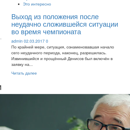
Это интересно
з
Выход из положения после
неудачно сложившейся ситуации
во время чемпионата
.
admin
02.03.2017
0
По крайней мере, ситуация, ознаменовавшая начало
сего неудачного периода, наконец, разрешилась.
Извинившийся и прощённый Денисов был включён в
заявку на...
Прочитать
Читать далее
больше
и
о
Выход
из
положения
после
неудачно
сложившейся
ситуации