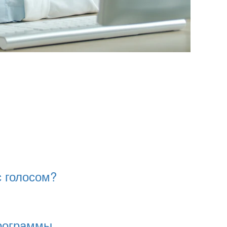
с голосом?
программы