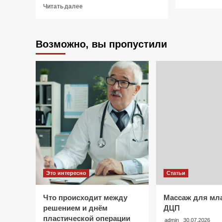
Прочитать
Читать далее
больше
о
Применение
Возможно, вы пропустили
криопреципитата
в
гематологии
Это интересно
Статьи
Что происходит между
Массаж для мл
решением и днём
ДЦП
пластической операции
admin
30.07.2026