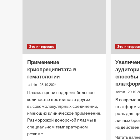
Это интересно
Это интерес
Применение
Увеличен
криопреципитата в
аудитори
гематологии
способы 
платфор
admin
25.10.2024
Плазма крови содержит большое
admin
20.10.2
количество протеинов и других
В современ
высокомолекулярных соединений,
платформы 
имеющих клиническое применение.
роль для п
Разморозкой донорской плазмы в
личных бре
специальном температурном
из действен
режиме...
Читать дале