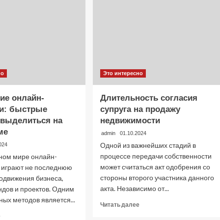
но
Это интересно
ие онлайн-
Длительность согласия
и: быстрые
супруга на продажу
выделиться на
недвижимости
ме
admin
01.10.2024
Одной из важнейших стадий в
024
процессе передачи собственности
ном мире онлайн-
может считаться акт одобрения со
играют не последнюю
стороны второго участника данного
родвижения бизнеса,
акта. Независимо от...
ндов и проектов. Одним
ных методов является...
Прочитать
Читать далее
больше
Прочитать
е