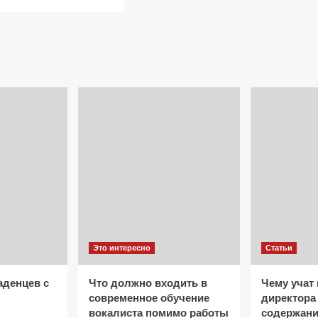
о
больше
Длительность
о
согласия
Увеличение
супруга
онлайн-
на
аудитории:
продажу
быстрые
недвижимости
способы
выделиться
на
платформе
Это интересно
Статьи
аденцев с
Что должно входить в
Чему учат 
современное обучение
директора
вокалиста помимо работы
содержани