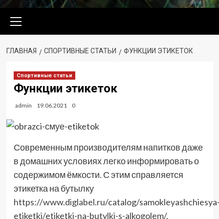
Основное
меню
ГЛАВНАЯ
СПОРТИВНЫЕ СТАТЬИ
ФУНКЦИИ ЭТИКЕТОК
Спортивные статьи
Функции этикеток
admin
19.06.2021
0
Современным производителям напитков даже
в домашних условиях легко информировать о
содержимом ёмкости. С этим справляется
этикетка на бутылку
https://www.diglabel.ru/catalog/samokleyashchiesya
etiketki/etiketki-na-butylki-s-alkogolem/
.