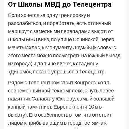
От Школы МВД до Телецентра
Если хочется за одну тренировку и
расслабиться, и поработать, есть отличный
маршрут с заметными перепадами высот: от
Школы МВД вниз, по улице Сочинской, через
мечеть Ихлас, к Монументу Дружбы (к слову, с
этого места можно посмотреть на южный выезд
из города) и дальше вверх, к стадиону
«Динамо», пока не упрёшься в Телецентр.
Рядом с Телецентром стоит Конгресс-холл,
современный хай-тек комплекс, а чуть левее –
памятник Салавату Юлаеву, самый большой
конный памятник в Европе (почти 10 м в
высоту). Его особенность в том, что он стоит
лицом к прибывающим в город гостям, а к