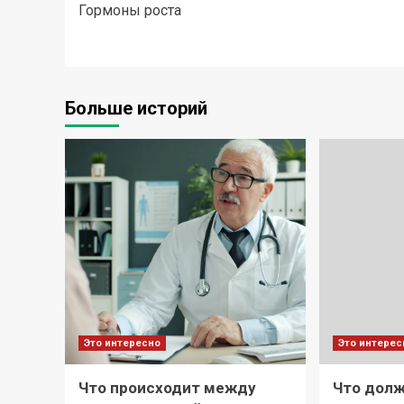
Гормоны роста
записи
Больше историй
Это интересно
Это интерес
Что происходит между
Что долж