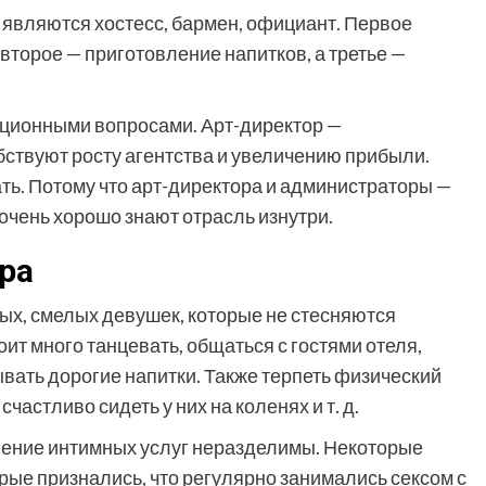
являются хостесс, бармен, официант. Первое
 второе — приготовление напитков, а третье —
ационными вопросами. Арт-директор —
ствуют росту агентства и увеличению прибыли.
ать. Потому что арт-директора и администраторы —
очень хорошо знают отрасль изнутри.
ра
ых, смелых девушек, которые не стесняются
оит много танцевать, общаться с гостями отеля,
ывать дорогие напитки. Также терпеть физический
частливо сидеть у них на коленях и т. д.
вление интимных услуг неразделимы. Некоторые
рые признались, что регулярно занимались сексом с