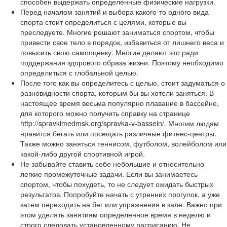
способен выдержать определенные физические нагрузки.
Перед началом занятий и выбора какого-то одного вида
спорта стоит определиться с целями, которые вы
преследуете. Многие решают заниматься спортом, чтобы
привести свое тело в порядок, избавиться от лишнего веса и
повысить свою самооценку. Многие делают это ради
поддержания здорового образа жизни. Поэтому необходимо
определиться с глобальной целью.
После того как вы определитесь с целью, стоит задуматься о
разновидности спорта, которым бы вы хотели заняться. В
настоящее время весьма популярно плавание в бассейне,
для которого можно получить справку на странице
http://spravkimedmsk.org/spravka-v-bassein/. Многим людям
нравится бегать или посещать различные фитнес-центры.
Также можно заняться теннисом, футболом, волейболом или
какой-либо другой спортивной игрой.
Не забывайте ставить себе небольшие и относительно
легкие промежуточные задачи. Если вы занимаетесь
спортом, чтобы похудеть, то не следует ожидать быстрых
результатов. Попробуйте начать с утренних прогулок, а уже
затем переходить на бег или упражнения в зале. Важно при
этом уделять занятиям определенное время в неделю и
строго следовать установленному расписанию. Не