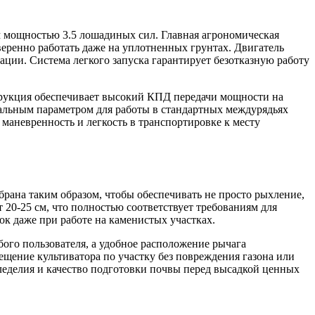
ощностью 3.5 лошадиных сил. Главная агрономическая
еренно работать даже на уплотненных грунтах. Двигатель
ции. Система легкого запуска гарантирует безотказную работу
трукция обеспечивает высокий КПД передачи мощности на
мальным параметром для работы в стандартных междурядьях
маневренность и легкость в транспортировке к месту
рана таким образом, чтобы обеспечивать не просто рыхление,
20-25 см, что полностью соответствует требованиям для
к даже при работе на каменистых участках.
го пользователя, а удобное расположение рычага
ещение культиватора по участку без повреждения газона или
леделия и качество подготовки почвы перед высадкой ценных