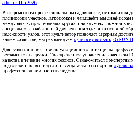
admin
20.05.2026
В современном профессиональном садоводстве, питомниководс
планировки участков. Агрономам и ландшафтным дизайнерам 
междурядьях, приствольных кругах и на клумбах сложной ко
специально разработанный для решения задач интенсивной об
надежности узлов, этот культиватор позволяет аграриям дост
вашем хозяйстве, мы рекомендуем
купить культиватор GRUNT
Для реализации всего эксплуатационного потенциала професс
регламентов нагрузки. Своевременное управление качеством
качества в течение многих сезонов. Ознакомиться с экспертн
подготовки почвы под газон всегда можно на портале
agronom.
профессиональном растениеводстве.