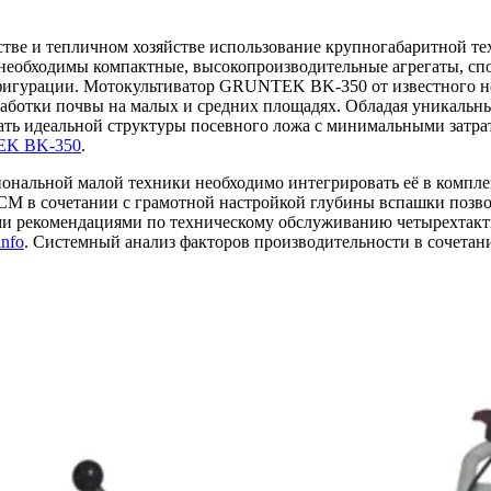
тве и тепличном хозяйстве использование крупногабаритной те
необходимы компактные, высокопроизводительные агрегаты, сп
нфигурации. Мотокультиватор GRUNTEK BK-350 от известного н
работки почвы на малых и средних площадях. Обладая уникальн
игать идеальной структуры посевного ложа с минимальными затр
EK BK-350
.
иональной малой техники необходимо интегрировать её в компл
 ГСМ в сочетании с грамотной настройкой глубины вспашки по
ыми рекомендациями по техническому обслуживанию четырехтакт
info
. Системный анализ факторов производительности в сочетан