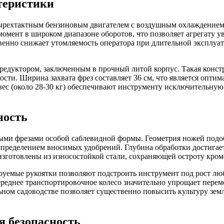
теристики
хтактным бензиновым двигателем с воздушным охлаждением м
мент в широком диапазоне оборотов, что позволяет агрегату ув
венно снижает утомляемость оператора при длительной эксплуата
редуктором, заключенным в прочный литой корпус. Такая конс
сти. Ширина захвата фрез составляет 36 см, что является опти
ес (около 28-30 кг) обеспечивают инструменту исключительную 
ность
ыми фрезами особой саблевидной формы. Геометрия ножей подоб
пределением вносимых удобрений. Глубина обработки достигает 
зготовлены из износостойкой стали, сохраняющей остроту кромо
мые рукоятки позволяют подстроить инструмент под рост любо
ереднее транспортировочное колесо значительно упрощает перем
ном садоводстве позволяет существенно повысить культуру зем
я безопасность