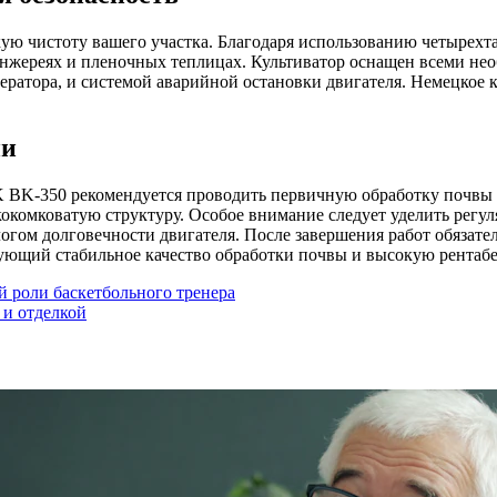
 чистоту вашего участка. Благодаря использованию четырехта
анжереях и пленочных теплицах. Культиватор оснащен всеми н
ратора, и системой аварийной остановки двигателя. Немецкое к
ии
BK-350 рекомендуется проводить первичную обработку почвы 
комковатую структуру. Особое внимание следует уделить регул
алогом долговечности двигателя. После завершения работ обяза
ющий стабильное качество обработки почвы и высокую рентабе
й роли баскетбольного тренера
 и отделкой