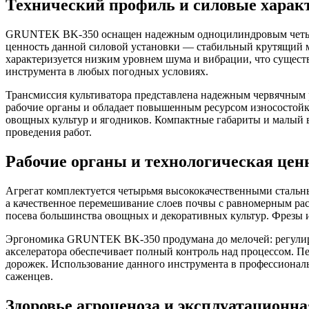
Технический профиль и силовые харак
GRUNTEK BK-350 оснащен надежным одноцилиндровым четыре
ценность данной силовой установки — стабильный крутящий мо
характеризуется низким уровнем шума и вибрации, что сущест
инструмента в любых погодных условиях.
Трансмиссия культиватора представлена надежным червячным 
рабочие органы и обладает повышенным ресурсом износостойко
овощных культур и ягодников. Компактные габариты и малый в
проведения работ.
Рабочие органы и технологическая цен
Агрегат комплектуется четырьмя высококачественными стальн
а качественное перемешивание слоев почвы с равномерным рас
посева большинства овощных и декоративных культур. Фрезы и
Эргономика GRUNTEK BK-350 продумана до мелочей: регулируе
акселератора обеспечивает полный контроль над процессом. П
дорожек. Использование данного инструмента в профессиональ
саженцев.
Здоровье агроценоза и эксплуатационна