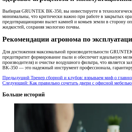
Выбирая GRUNTEK BK-350, вы инвестируете в технологическую
минимальны, что критически важно при работе в закрытых ор
предотвращающими вылет камней и комьев земли в сторону опе
жидкостей, сохраняя экологию почвы.
Рекомендации агронома по эксплуатац
Для достижения максимальной производительности GRUNTEK 
предотвратит формирование пыли и обеспечит идеальную мелко
производителя) и очистке воздушного фильтра, что является з
BK-350 — это надежный инструмент профессионала, гарантиру
Навигация
Предыдущий
Тренер сборной и клубов: взрываем миф о главно
Следующий:
Как правильно сочетать двери с офисной мебелью
записи
Больше историй