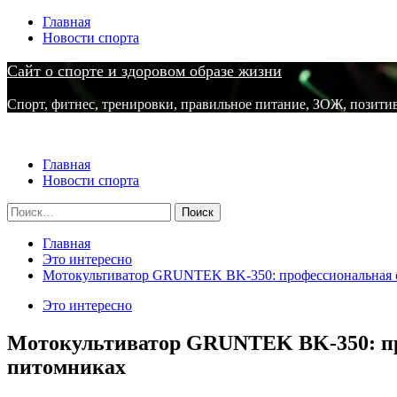
Перейти
Главная
к
Новости спорта
содержимому
Сайт о спорте и здоровом образе жизни
Спорт, фитнес, тренировки, правильное питание, ЗОЖ, позити
Основное
Сайт о спорте и здоровом образе жизни
меню
Главная
Новости спорта
Найти:
Главная
Это интересно
Мотокультиватор GRUNTEK BK-350: профессиональная ст
Это интересно
Мотокультиватор GRUNTEK BK-350: про
питомниках