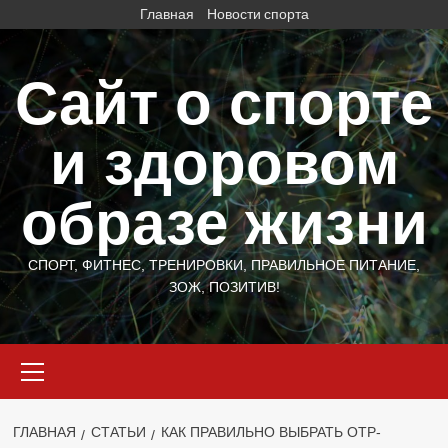
Перейти
Главная
Новости спорта
к
содержимому
Сайт о спорте
и здоровом
образе жизни
СПОРТ, ФИТНЕС, ТРЕНИРОВКИ, ПРАВИЛЬНОЕ ПИТАНИЕ,
ЗОЖ, ПОЗИТИВ!
Основное
меню
ГЛАВНАЯ
СТАТЬИ
КАК ПРАВИЛЬНО ВЫБРАТЬ OTP-