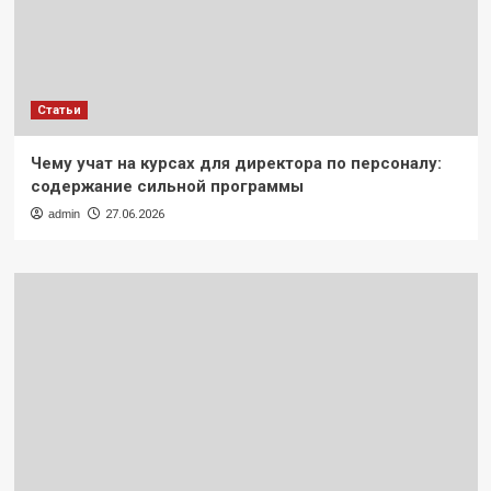
Статьи
Чему учат на курсах для директора по персоналу:
содержание сильной программы
admin
27.06.2026