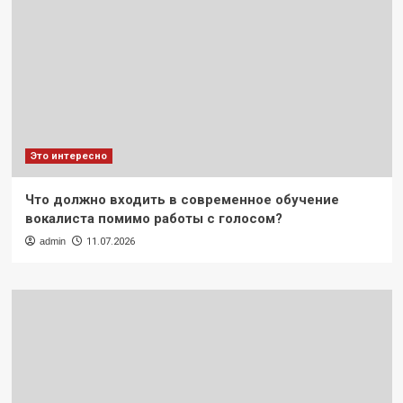
Это интересно
Что должно входить в современное обучение
вокалиста помимо работы с голосом?
admin
11.07.2026