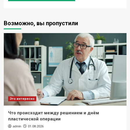
Возможно, вы пропустили
Это интересно
Что происходит между решением и днём
пластической операции
admin
01.08.2026