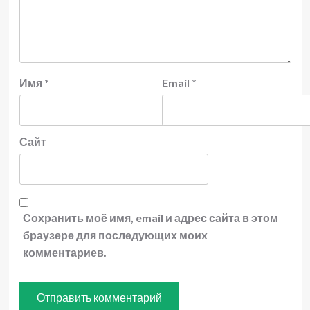
Имя
*
Email
*
Сайт
Сохранить моё имя, email и адрес сайта в этом
браузере для последующих моих
комментариев.