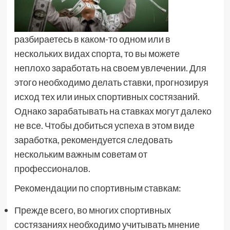
разбираетесь в каком-то одном или в
нескольких видах спорта, то вы можете
неплохо заработать на своем увлечении. Для
этого необходимо делать ставки, прогнозируя
исход тех или иных спортивных состязаний.
Однако зарабатывать на ставках могут далеко
не все. Чтобы добиться успеха в этом виде
заработка, рекомендуется следовать
нескольким важным советам от
профессионалов.
Рекомендации по спортивным ставкам:
Прежде всего, во многих спортивных
состязаниях необходимо учитывать мнение