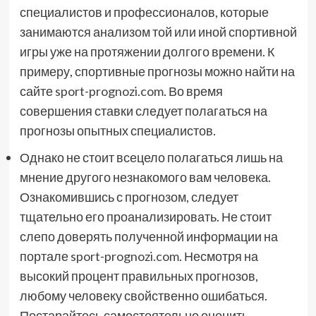
специалистов и профессионалов, которые
занимаются анализом той или иной спортивной
игры уже на протяжении долгого времени. К
примеру, спортивные прогнозы можно найти на
сайте
sport-prognozi.com
. Во время
совершения ставки следует полагаться на
прогнозы опытных специалистов.
Однако не стоит всецело полагаться лишь на
мнение другого незнакомого вам человека.
Ознакомившись с прогнозом, следует
тщательно его проанализировать. Не стоит
слепо доверять полученной информации на
портале
sport-prognozi.com
. Несмотря на
высокий процент правильных прогнозов,
любому человеку свойственно ошибаться.
Постарайтесь самостоятельно оценить