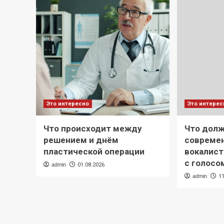
Это интересно
Это интерес
Что происходит между
Что долж
решением и днём
современ
пластической операции
вокалист
с голосо
admin
01.08.2026
admin
1