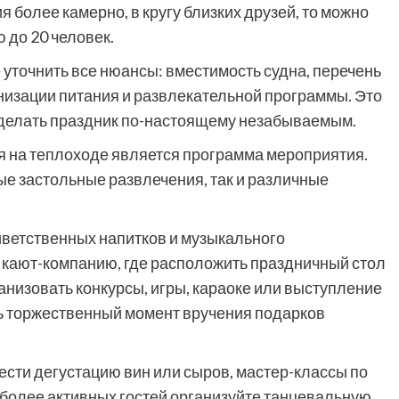
 более камерно, в кругу близких друзей, то можно
 до 20 человек.
 уточнить все нюансы: вместимость судна, перечень
низации питания и развлекательной программы. Это
сделать праздник по-настоящему незабываемым.
 на теплоходе является программа мероприятия.
ые застольные развлечения, так и различные
иветственных напитков и музыкального
 кают-компанию, где расположить праздничный стол
анизовать конкурсы, игры, караоке или выступление
ть торжественный момент вручения подарков
ести дегустацию вин или сыров, мастер-классы по
 более активных гостей организуйте танцевальную