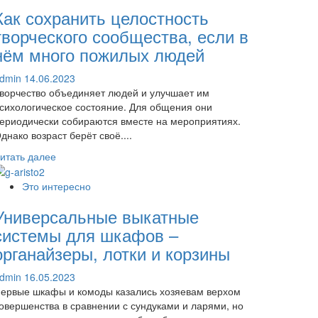
выбрать
Как сохранить целостность
мебель
и
творческого сообщества, если в
её
нём много пожилых людей
стиль
для
dmin
14.06.2023
кухни
ворчество объединяет людей и улучшает им
сихологическое состояние. Для общения они
ериодически собираются вместе на мероприятиях.
днако возраст берёт своё....
Прочитать
итать далее
больше
о
Это интересно
Как
Универсальные выкатные
сохранить
целостность
системы для шкафов –
творческого
органайзеры, лотки и корзины
сообщества,
если
dmin
16.05.2023
в
ервые шкафы и комоды казались хозяевам верхом
нём
овершенства в сравнении с сундуками и ларями, но
много