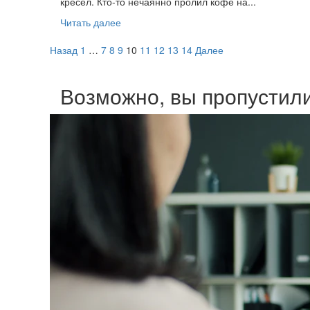
кресел. Кто-то нечаянно пролил кофе на...
Прочитать
Читать далее
больше
Пагинация
о
Назад
1
…
7
8
9
10
11
12
13
14
Далее
Чем
записей
профессиональная
Возможно, вы пропустил
химчистка
лучше
самостоятельной
чистки
мебели