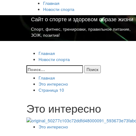
Перейти
Главная
к
Новости спорта
содержимому
Сайт о спорте и здоровом образе жизни
Спорт, фитнес, тренировки, правильное питание,
ЗОЖ, позитив!
Основное
Сайт о спорте и здоровом образе жизни
меню
Главная
Новости спорта
Найти:
Главная
Это интересно
Страница 10
Это интересно
Это интересно