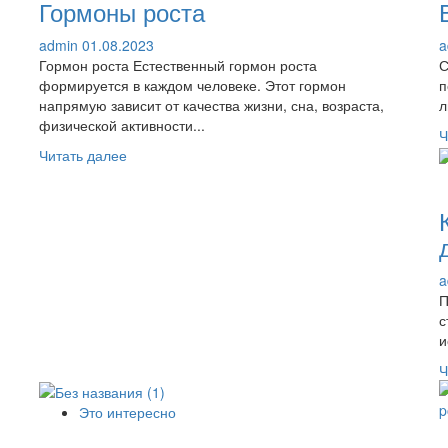
Гормоны роста
admin
01.08.2023
a
Гормон роста Естественный гормон роста
С
формируется в каждом человеке. Этот гормон
п
напрямую зависит от качества жизни, сна, возраста,
л
физической активности...
Ч
Прочитать
Читать далее
больше
о
Гормоны
роста
a
П
с
и
Ч
Это интересно