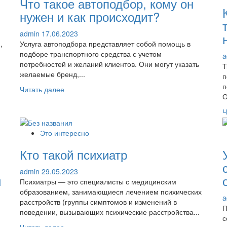
Что такое автоподбор, кому он
нужен и как происходит?
admin
17.06.2023
,
Услуга автоподбора представляет собой помощь в
подборе транспортного средства с учетом
a
потребностей и желаний клиентов. Они могут указать
Т
желаемые бренд,...
п
п
Прочитать
Читать далее
О
больше
о
Ч
Что
такое
Это интересно
автоподбор,
кому
Кто такой психиатр
он
нужен
admin
29.05.2023
и
и
Психиатры — это специалисты с медицинским
как
образованием, занимающиеся лечением психических
a
происходит?
расстройств (группы симптомов и изменений в
П
поведении, вызывающих психические расстройства...
с
Прочитать
Читать далее