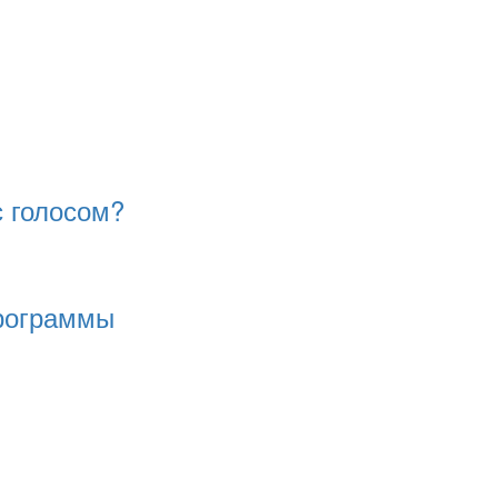
с голосом?
программы