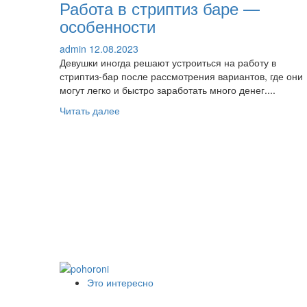
Работа в стриптиз баре —
особенности
admin
12.08.2023
Девушки иногда решают устроиться на работу в
стриптиз-бар после рассмотрения вариантов, где они
могут легко и быстро заработать много денег....
Прочитать
Читать далее
больше
о
Работа
в
стриптиз
баре
—
особенности
Это интересно