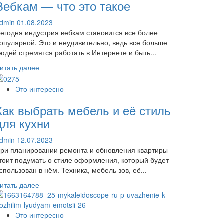
Вебкам — что это такое
dmin
01.08.2023
егодня индустрия вебкам становится все более
опулярной. Это и неудивительно, ведь все больше
юдей стремятся работать в Интернете и быть...
Прочитать
итать далее
больше
о
Это интересно
Вебкам
Как выбрать мебель и её стиль
—
что
для кухни
это
такое
dmin
12.07.2023
ри планировании ремонта и обновления квартиры
тоит подумать о стиле оформления, который будет
спользован в нём. Техника, мебель зов, её...
Прочитать
итать далее
больше
о
Как
Это интересно