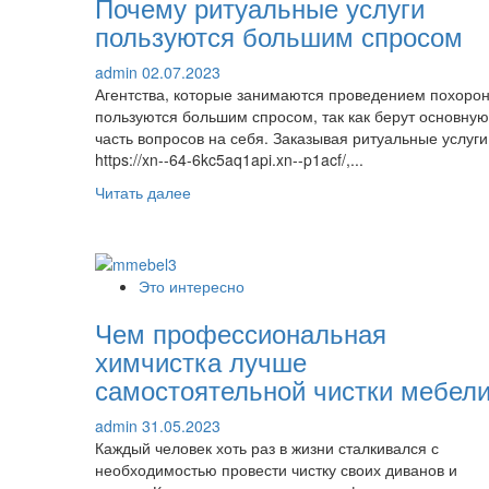
Почему ритуальные услуги
пользуются большим спросом
admin
02.07.2023
Агентства, которые занимаются проведением похорон
пользуются большим спросом, так как берут основную
часть вопросов на себя. Заказывая ритуальные услуги
https://xn--64-6kc5aq1api.xn--p1acf/,...
Прочитать
Читать далее
больше
о
Почему
ритуальные
Это интересно
услуги
пользуются
Чем профессиональная
большим
химчистка лучше
спросом
самостоятельной чистки мебел
admin
31.05.2023
Каждый человек хоть раз в жизни сталкивался с
необходимостью провести чистку своих диванов и