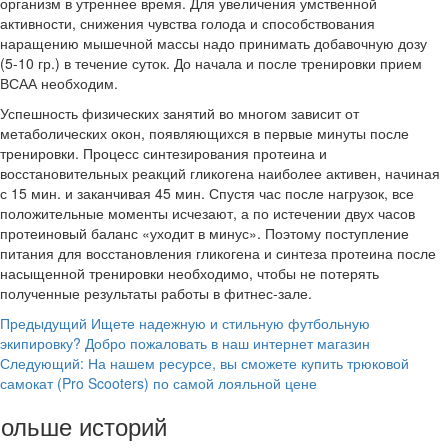
организм в утреннее время. Для увеличения умственной
активности, снижения чувства голода и способствования
наращению мышечной массы надо принимать добавочную дозу
(5-10 гр.) в течение суток. До начала и после тренировки прием
ВСАА необходим.
Успешность физических занятий во многом зависит от
метаболических окон, появляющихся в первые минуты после
тренировки. Процесс синтезирования протеина и
восстановительных реакций гликогена наиболее активен, начиная
с 15 мин. и заканчивая 45 мин. Спустя час после нагрузок, все
положительные моменты исчезают, а по истечении двух часов
протеиновый баланс «уходит в минус». Поэтому поступление
питания для восстановления гликогена и синтеза протеина после
насыщенной тренировки необходимо, чтобы не потерять
полученные результаты работы в фитнес-зале.
Навигация
Предыдущий
Ищете надежную и стильную футбольную
экипировку? Добро пожаловать в наш интернет магазин
записи
Следующий:
На нашем ресурсе, вы сможете купить трюковой
самокат (Pro Scooters) по самой лояльной цене
ольше историй