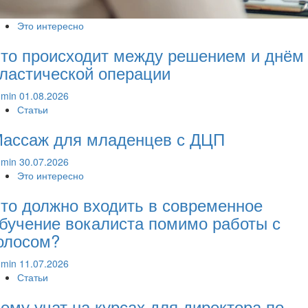
Это интересно
то происходит между решением и днём
ластической операции
dmin
01.08.2026
Статьи
ассаж для младенцев с ДЦП
dmin
30.07.2026
Это интересно
то должно входить в современное
бучение вокалиста помимо работы с
олосом?
dmin
11.07.2026
Статьи
ему учат на курсах для директора по