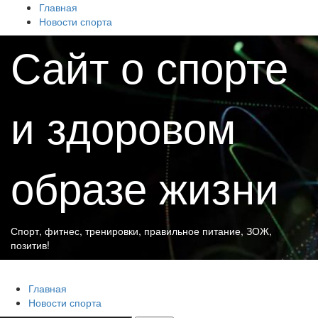
Перейти
Главная
к
Новости спорта
содержимому
Сайт о спорте
и здоровом
образе жизни
Спорт, фитнес, тренировки, правильное питание, ЗОЖ,
позитив!
Основное
Сайт о спорте и здоровом образе жизни
меню
Главная
Новости спорта