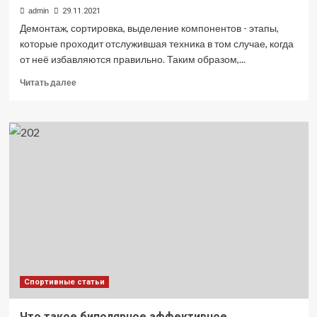
admin
29.11.2021
Демонтаж, сортировка, выделение компонентов - этапы,
которые проходит отслужившая техника в том случае, когда
от неё избавляются правильно. Таким образом,...
Прочитать
Читать далее
больше
о
Почему
требуется
утилизировать
оргтехнику
Спортивные статьи
Что такое биполярное аффективное