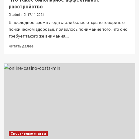
расстройство
admin
17.11.2021
В последнее время люди стали более открыто говорить о
психическом здоровье, появилось понимание того, что оно
требует такого же внимания,...
Прочитать
Читать далее
больше
о
Что
такое
биполярное
аффективное
расстройство
Спортивные статьи