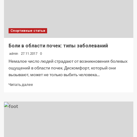
Спортивные статьи
Боли в области почек: типы заболеваний
admin
27.11.2017
0
Немалое число людей страдают от возникновения болевых
ощущений в области почек. Дискомфорт, который они
вызывают, может не только выбить человека...
Прочитать
Читать далее
больше
о
Боли
в
области
почек:
типы
заболеваний