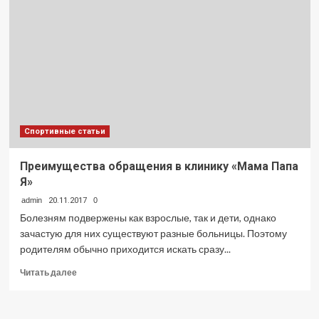
для
пенсионеров?
Спортивные статьи
Преимущества обращения в клинику «Мама Папа
Я»
admin
20.11.2017
0
Болезням подвержены как взрослые, так и дети, однако
зачастую для них существуют разные больницы. Поэтому
родителям обычно приходится искать сразу...
Прочитать
Читать далее
больше
о
Преимущества