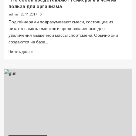
польза для организма
admin
28.11.2017
0
Под гейнерами подразумевают смеси, состоящие из
питательных элементов и предназначенные для
увеличения мышечной массы спортсмена. Обычно они
создаются на базе...
Прочитать
Читать далее
больше
о
Что
собой
представляют
гейнеры
и
в
чем
их
польза
для
организма