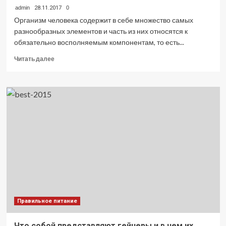
admin
28.11.2017
0
Организм человека содержит в себе множество самых
разнообразных элементов и часть из них относятся к
обязательно восполняемым компонентам, то есть...
Прочитать
Читать далее
больше
о
Роль
солевого
баланса
в
организме
Правильное питание
Что собой представляют гейнеры и в чем их