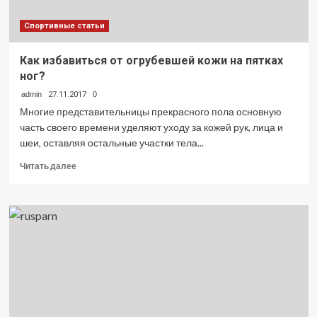
Спортивные статьи
Как избавиться от огрубевшей кожи на пятках
ног?
admin
27.11.2017
0
Многие представительницы прекрасного пола основную
часть своего времени уделяют уходу за кожей рук, лица и
шеи, оставляя остальные участки тела...
Прочитать
Читать далее
больше
о
Как
избавиться
от
огрубевшей
кожи
на
пятках
ног?