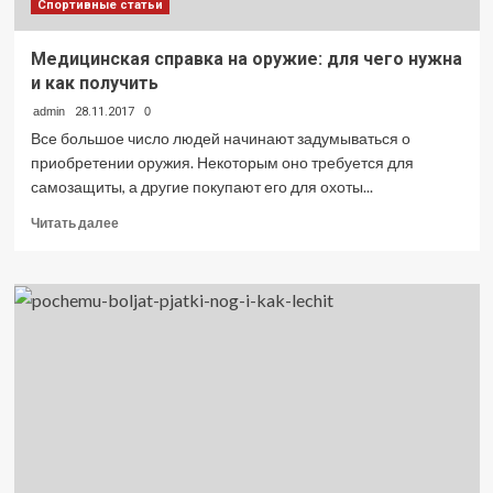
Спортивные статьи
Медицинская справка на оружие: для чего нужна
и как получить
admin
28.11.2017
0
Все большое число людей начинают задумываться о
приобретении оружия. Некоторым оно требуется для
самозащиты, а другие покупают его для охоты...
Прочитать
Читать далее
больше
о
Медицинская
справка
на
оружие:
для
чего
нужна
и
как
получить