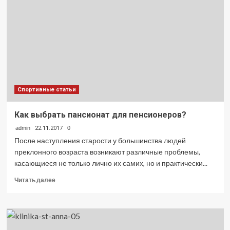
железе
у
женщин:
симптомы
и
причины
Спортивные статьи
Как выбрать пансионат для пенсионеров?
admin
22.11.2017
0
После наступления старости у большинства людей
преклонного возраста возникают различные проблемы,
касающиеся не только лично их самих, но и практически...
Прочитать
Читать далее
больше
о
Как
выбрать
пансионат