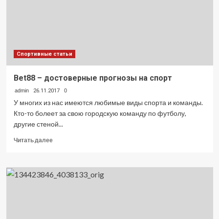
Спортивные статьи
Bet88 – достоверные прогнозы на спорт
admin
26.11.2017
0
У многих из нас имеются любимые виды спорта и команды.
Кто-то болеет за свою городскую команду по футболу,
другие стеной...
Прочитать
Читать далее
больше
о
Bet88
–
достоверные
прогнозы
на
спорт