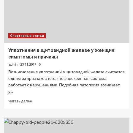
Спортивные статьи
Уплотнения в щитовидной железе у женщин:
симптомы и причины
admin
23.11.2017
0
Возникновение уплотнений в щитовидной железе считается
одним из признаков того, что эндокринная система
работает с нарушениями. Подобная патология возникает
у...
Прочитать
Читать далее
больше
о
Уплотнения
в
щитовидной