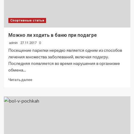
Спортивные статьи
Можно ли ходить в баню при подагре
admin
27.11.2017
0
Посещение парилки нередко является одним из способов
лечения множества заболеваний, включая подагру.
Последняя появляется во время нарушения в организме
обмена...
Прочитать
Читать далее
больше
о
Можно
ли
ходить
в
баню
при
подагре