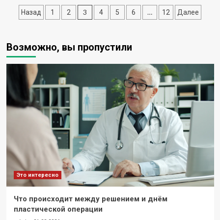
обращения
Пагинация
3
…
Назад
1
2
4
5
6
12
Далее
в
клинику
записей
«Мама
Папа
Возможно, вы пропустили
Я»
Это интересно
Что происходит между решением и днём
пластической операции