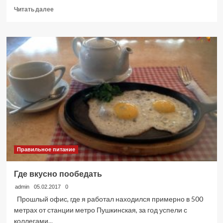
Прочитать
Читать далее
больше
о
ЭКОЛОГИЧЕСКИЕ
ПРОДУКТЫ
Правильное питание
Где вкусно пообедать
admin
05.02.2017
0
Прошлый офис, где я работал находился примерно в 500
метрах от станции метро Пушкинская, за год успели с
коллегами...