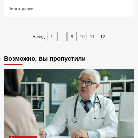
Прочитать
Читать далее
больше
о
Где
вкусно
Пагинация
…
12
Назад
1
9
10
11
пообедать
записей
Возможно, вы пропустили