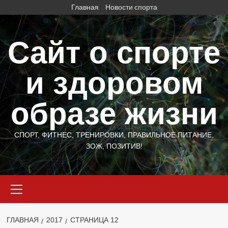
Перейти
Главная
Новости спорта
к
содержимому
Сайт о спорте
и здоровом
образе жизни
СПОРТ, ФИТНЕС, ТРЕНИРОВКИ, ПРАВИЛЬНОЕ ПИТАНИЕ,
ЗОЖ, ПОЗИТИВ!
Основное
меню
ГЛАВНАЯ
2017
СТРАНИЦА 12