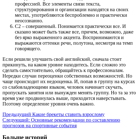
профессией. Все элементы связи текста,
структурирования и организации находятся на своих
местах, употребляются беспроблемно и практически
неосознанно.
С2 – совершенный. Понимается практически все. И
сказано может быть также все, причем, возможно, даже
без ярко выраженного акцента. Воспринимаются и
выражаются оттенки речи, полутона, несмотря на темп
говорящего.
Если решили улучшить свой английский, сначала стоит
прикинуть, на каком уровне находитесь. Если сложно это
сделать самостоятельно, обращайтесь к профессионалам.
Нередки случаи переоценки собственных возможностей. Но
чаще происходит их недооценка. И, попав в группу на курсах
со слабовладеющими языком, человек начинает скучать,
пропускать занятия или вынужден менять группу. Но та за это
время уже продвинулась выше, приходится наверстывать.
Поэтому определение уровня очень важно.
Навигация
Предыдущий
Какие брекеты ставить взрослому
Следующий:
Основные рекомендации по составлению
записи
прогнозов на спортивные события
Больше историй