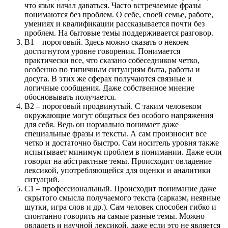
что язык начал даваться. Часто встречаемые фразы
понимаются без проблем. О себе, своей семье, работе,
умениях и квалификации рассказывается почти без
проблем. На бытовые темы поддерживается разговор.
В1 – пороговый. Здесь можно сказать о некоем
достигнутом уровне говорения. Понимается
практически все, что сказано собеседником четко,
особенно по типичным ситуациям быта, работы и
досуга. В этих же сферах получаются связные и
логичные сообщения. Даже собственное мнение
обосновывать получается.
В2 – пороговый продвинутый. С таким человеком
окружающие могут общаться без особого напряжения
для себя. Ведь он нормально понимает даже
специальные фразы и тексты. А сам произносит все
четко и достаточно быстро. Сам носитель уровня также
испытывает минимум проблем в понимании. Даже если
говорят на абстрактные темы. Происходит овладение
лексикой, употребляющейся для оценки и аналитики
ситуаций.
С1 – профессиональный. Происходит понимание даже
скрытого смысла получаемого текста (сарказм, неявные
шутки, игра слов и др.). Сам человек способен гибко и
спонтанно говорить на самые разные темы. Можно
овладеть и научной лексикой, даже если это не является