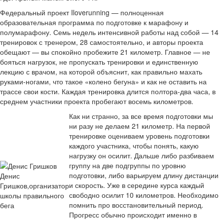
Федеральный проект Iloverunning — полноценная
образовательная программа по подготовке к марафону и
полумарафону. Семь недель интенсивной работы над собой — 14
тренировок с тренером, 28 самостоятельно, и авторы проекта
обещают — вы спокойно пробежите 21 километр. Главное — не
бояться нагрузок, не пропускать тренировки и единственную
лекцию с врачом, на которой объяснит, как правильно махать
руками-ногами, что такое «колено бегуна» и как не оставить на
трассе свои кости. Каждая тренировка длится полтора-два часа, в
среднем участники проекта пробегают восемь километров.
Как ни странно, за все время подготовки мы
ни разу не делаем 21 километр. На первой
тренировке оцениваем уровень подготовки
каждого участника, чтобы понять, какую
нагрузку он осилит. Дальше либо разбиваем
группу на две подгруппы по уровню
подготовки, либо варьируем длину дистанции
Денис
и скорость. Уже в середине курса каждый
Гришков,организатор
свободно осилит 10 километров. Необходимо
школы правильного
помнить про восстановительный период.
бега
Прогресс обычно происходит именно в