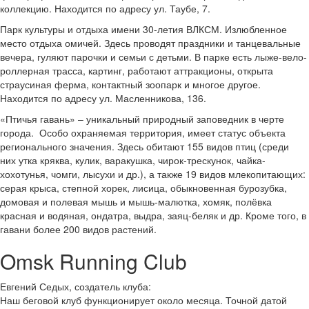
коллекцию. Находится по адресу ул. Таубе, 7.
Парк культуры и отдыха имени 30-летия ВЛКСМ. Излюбленное
место отдыха омичей. Здесь проводят праздники и танцевальные
вечера, гуляют парочки и семьи с детьми. В парке есть лыже-вело-
роллерная трасса, картинг, работают аттракционы, открыта
страусиная ферма, контактный зоопарк и многое другое.
Находится по адресу ул. Масленникова, 136.
«Птичья гавань» – уникальный природный заповедник в черте
города. Особо охраняемая территория, имеет статус объекта
регионального значения. Здесь обитают 155 видов птиц (среди
них утка кряква, кулик, варакушка, чирок-трескунок, чайка-
хохотунья, чомги, лысухи и др.), а также 19 видов млекопитающих:
серая крыса, степной хорек, лисица, обыкновенная бурозубка,
домовая и полевая мышь и мышь-малютка, хомяк, полёвка
красная и водяная, ондатра, выдра, заяц-беляк и др. Кроме того, в
гавани более 200 видов растений.
Omsk Running Club
Евгений Седых, создатель клуба:
Наш беговой клуб функционирует около месяца. Точной датой