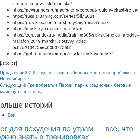
v_nogu_begove_klub_omska/
https://newrunners.ru/mag/s-kem-pobegat-regiony-chast-tretya/
https://russiarunning.com/series/SIM2021
https://ru.wikiloc.com/marshruty/beg/russia/omsk
https://omsk.ayle.ru/sport-v-omske/
https://zen.yandex.ru/media/training365/sibirskii-mejdunarodnyi-
marafon-2019-marshrut-otzyvy-video-
5c87d213475eeb00b3775f62
https://get.run/races/europe/russia/omskaya/omsk/
[/spoiler]
Навигация
Предыдущий
С бегом по жизни: выбираем место для пробежек в
Новосибирске
записи
Следующий:
Где побегать в Перми: парки, стадионы и беговые
маршруты по городу
ольше историй
Бег
ег для похудения по утрам — все, что
ужно знать о тренировках