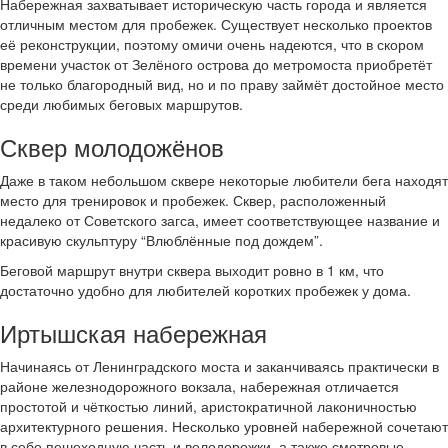
Набережная захватывает историческую часть города и является
отличным местом для пробежек. Существует несколько проектов
её реконструкции, поэтому омичи очень надеются, что в скором
времени участок от Зелёного острова до метромоста приобретёт
не только благородный вид, но и по праву займёт достойное место
среди любимых беговых маршрутов.
Сквер молодожёнов
Даже в таком небольшом сквере некоторые любители бега находят
место для тренировок и пробежек. Сквер, расположенный
недалеко от Советского загса, имеет соответствующее название и
красивую скульптуру “Влюблённые под дождем”.
Беговой маршрут внутри сквера выходит ровно в 1 км, что
достаточно удобно для любителей коротких пробежек у дома.
Иртышская набережная
Начинаясь от Ленинградского моста и заканчиваясь практически в
районе железнодорожного вокзала, набережная отличается
простотой и чёткостью линий, аристократичной лаконичностью
архитектурного решения. Несколько уровней набережной сочетают
в себе пешеходную часть и велодорожки, а также смотровые