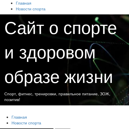
Перейти
Главная
к
Новости спорта
содержимому
Сайт о спорте
и здоровом
образе жизни
Спорт, фитнес, тренировки, правильное питание, ЗОЖ,
позитив!
Основное
Сайт о спорте и здоровом образе жизни
меню
Главная
Новости спорта