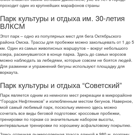
проходит один из крупнейших марафонов страны
Парк культуры и отдыха им. 30-летия
ВЛКСМ
Этот парк – одно из популярных мест для бега Октябрьского
района Омска. Трассы для пробежки можно закольцевать от 1 до 5
км. Один из самых живописных маршрутов – вокруг небольшого
озера, раскинувшегося в конце парка. Здесь до самых морозов
можно наблюдать за лебедями, которые совсем не боятся людей.
Для разминки и упражнений бегуны используют площадку для
воркаута.
Парк культуры и отдыха “Советский”
Парк является одним из немногих мест рекреации в микрорайоне
“Городок Нефтяников” и излюбленным местом бегунов. Наверное,
мой самый любимый парк, поскольку именно здесь можно
сочетать все виды беговой подготовки: кроссовые пробежки,
тренировки по горкам со значительным набором высоты,
интервальные тренировки по хорошему асфальтовому покрытию.
Здесь отличная лыжероллерная трасса длиной в 980 м, поэтому