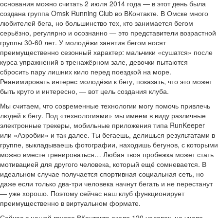
основания можно считать 2 июля 2014 года — в этот день была
создана группа Omsk Running Club во ВКонтакте. В Омске много
любителей бега, но большинство тех, кто занимается бегом
серьёзно, регулярно и осознанно — это представители возрастной
группы 30-60 лет. У молодёжи занятия бегом носят
преимущественно сезонный характер: мальчики «сушатся» после
курса упражнений в тренажёрном зале, девочки пытаются
сбросить пару лишних кило перед поездкой на море.
Реанимировать интерес молодёжи к бегу, показать, что это может
быть круто и интересно, — вот цель создания клуба.
Мы считаем, что современные технологии могу помочь привлечь
людей к бегу. Под «технологиями» мы имеем в виду различные
электронные трекеры, мобильные приложения типа RunKeeper
или «Аэробии» и так далее. Ты бегаешь, делишься результатами в
группе, выкладываешь фотографии, находишь бегунов, с которыми
можно вместе тренироваться… Любая твоя пробежка может стать
мотивацией для другого человека, который ещё сомневается. В
идеальном случае получается спортивная социальная сеть, но
даже если только два-три человека начнут бегать и не перестанут
— уже хорошо. Поэтому сейчас наш клуб функционирует
преимущественно в виртуальном формате.
Сейчас в нашей группе ВКонтакте около 120 человек, но число