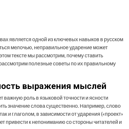
вах является одной из ключевых навыков в русском
заться мелочью, неправильное ударение может
этом тексте мы рассмотрим, почему ставить
 рассмотрим полезные советы по их правильному
сность выражения мыслей
 важную роль в языковой точности и ясности
ть значение слова существенно. Например, слово
ак и глаголом, в зависимости от ударения («проект»
жет привести к непониманию со стороны читателей и